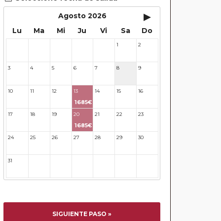
▸
Agosto 2026
Lu
Ma
Mi
Ju
Vi
Sa
Do
1
2
27
28
29
30
31
3
4
5
6
7
8
9
10
11
12
13
14
15
16
1685€
17
18
19
20
21
22
23
1685€
24
25
26
27
28
29
30
31
32
33
34
35
36
37
SIGUIENTE PASO »