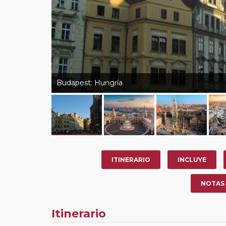
Budapest: Hungría
ITINERARIO
INCLUYE
NOTAS
Itinerario