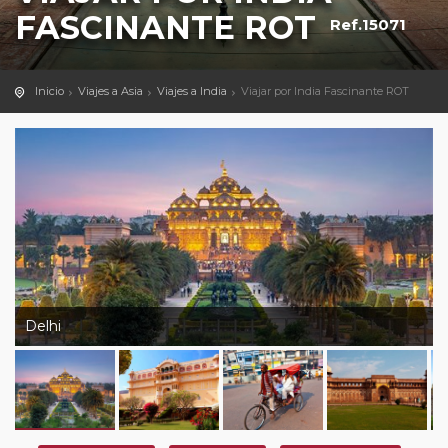
FASCINANTE ROT
Ref.15071
Inicio
Viajes a Asia
Viajes a India
Viajar por India Fascinante ROT
Delhi