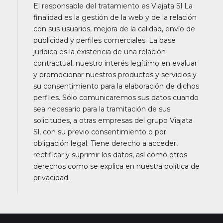
El responsable del tratamiento es Viajata Sl La
recorrido.
finalidad es la gestión de la web y de la relación
Nos reservamos el derecho de alterar los horarios de
con sus usuarios, mejora de la calidad, envío de
los itinerarios detallados (bien para adaptarlos a la
publicidad y perfiles comerciales. La base
época del año o cuando el guía lo considere
jurídica es la existencia de una relación
necesario) y en circunstancias excepcionales, los
contractual, nuestro interés legítimo en evaluar
puntos visitados o el orden de las visitas (averías,
y promocionar nuestros productos y servicios y
retrasos por densidad de tráfico o climatológicos,
su consentimiento para la elaboración de dichos
periodos o situaciones extremadamente
perfiles. Sólo comunicaremos sus datos cuando
complicados). En la mayoría de las ocasiones estos
sea necesario para la tramitación de sus
cambios de itinerario son previamente avisados y
solicitudes, a otras empresas del grupo Viajata
dicha información aparece en las observaciones de su
Sl, con su previo consentimiento o por
bono.
obligación legal. Tiene derecho a acceder,
Recomendamos a nuestros pasajeros leer con
rectificar y suprimir los datos, así como otros
atención los itinerarios detallados y toda la
derechos como se explica en nuestra política de
información descrita en la página web de nuestro
privacidad.
proveedor de servicios (la cual se les indicará una vez
abonado la totalidad de su viaje) y en su página "Mi
viaje".
Imprima su bono final para actualizar toda la