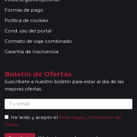
con niños ya que con frecuencia resultan más
Formas de pago
incómodas. No podemos garantizar cama
matrimonial ya que esto dependerá de la
Política de cookies
disponibilidad de este tipo de habitaciones en cada
Cond. uso del portal
hotel. Siempre en su habitación existirá baño privado,
televisión, etc. En muchos contará con mini-bar, cofre
Contrato de viaje combinado
y secapelo. Algunos hoteles del norte de Europa no
Garantía de Insolvencia
cuentan con Aire Acondicionado o la legislación local
establece las fechas permitidas para su uso. En
algunos circuitos existen diferencias sensibles en la
Boletín de Ofertas
calidad de los hoteles en función de las ciudades
Suscríbete a nuestro boletín para estar al día de las
donde se albergará.
mejores ofertas.
Variaciones: Los listados de hoteles reflejados circuito
a circuito en nuestra web deben ser considerados
como orientativos. Debido a nuestra política de
aumentar el número de autocares si la demanda es
alta y a la flexibilidad, unido al elevado porcentaje de
He leído y acepto el
Aviso legal y Protección de
inscripciones tardías y las variaciones sobre el número
Datos
de viajeros previsto (sobre todo en temporada