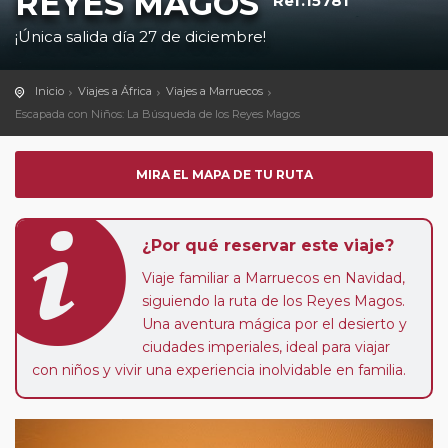
REYES MAGOS
Ref.15781
¡Única salida día 27 de diciembre!
Inicio
Viajes a África
Viajes a Marruecos
Escapada con Niños: La Búsqueda de los Reyes Magos
MIRA EL MAPA DE TU RUTA
¿Por qué reservar este viaje?
Viaje familiar a Marruecos en Navidad,
siguiendo la ruta de los Reyes Magos.
Una aventura mágica por el desierto y
ciudades imperiales, ideal para viajar
con niños y vivir una experiencia inolvidable en familia.