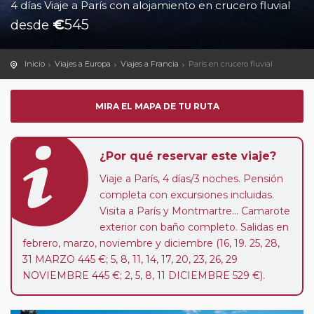
4 días Viaje a París con alojamiento en crucero fluvial
€
545
desde
Inicio
Viajes a Europa
Viajes a Francia
París en crucero fluvial
MIRA EL MAPA DE TU RUTA
¿Por qué reservar este viaje?
Viaje a París, 4 días/3 noches. Pensión
completa con excursiones incluidas.
Visita a París y Montmartre... Camarote
exterior con baño completo. Salidas en
febrero, marzo, noviembre y diciembre (16, 19. 25, 28,
31 MARZO 445 €; 5, 8, 11, 14, 17, 20, 23, 26, 29
NOVIEMBRE 445 €; 2, 5, 8, 11 DICIEMBRE 529 €).