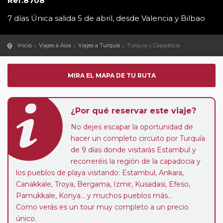
Ref.8708
7 días Única salida 5 de abril, desde Valencia y Bilbao
Inicio
Viajes a Asia
Viajes a Turquía
Turquia y Capadocia
MIRA EL MAPA DE TU RUTA
¿Por qué reservar este viaje?
No dejes escapar la oportunidad de
hacer un completo circuito por Turquía
de 9 días donde visitarás Estambul y
recorreréis la región de la capadocia y
los pueblos de playa visitando: Estambul, Ankara,
Canakkale, Troya, Bergama, Izmir, Kusadasi, Efeso,
Pamukkale, Konya… y muchos pueblos más…
Como verás es un tour muy completo a un precio
único.