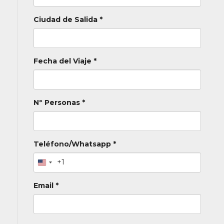
especiales.
SEGURO:
Ciudad de Salida *
Este viaje se rige por las siguientes Condiciones Generales
de contratación. Todos nuestros viajes combinados incluyen
un seguro de viaje básico Consulta condiciones y opciones
Fecha del Viaje *
de ampliación del seguro.
Nº Personas *
Teléfono/Whatsapp *
+1
Email *