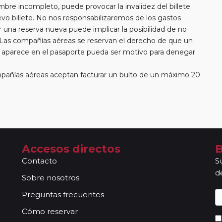
ombre incompleto, puede provocar la invalidez del billete
vo billete. No nos responsabilizaremos de los gastos
una reserva nueva puede implicar la posibilidad de no
 Las compañías aéreas se reservan el derecho de que un
e aparece en el pasaporte pueda ser motivo para denegar
añías aéreas aceptan facturar un bulto de un máximo 20
erá abonar directamente el exceso de equipaje a la
rde que en estos circuitos no dispondrá de servicio de
aeropuerto/ estación de tren.
 libres para poder disfrutar por su cuenta en las ciudades
as, no estarán acompañados de nuestros guías. En caso de
 en base a los datos/ documentación entregada.
Accesos directos
B
 "A Compartir" de viajeros individuales en todos nuestros
Contacto
S
o un suplemento de 35 Euros / 45 USD. No se aceptarán
d
ipaquetes", y los viajes combinados con crucero, paquetes
Sobre nosotros
por Oriente Medio, Asia y África. Tampoco se aceptan
Preguntas frecuentes
os circuitos. Se facturará el suplemento de habitación
Cómo reservar
 / salida de circuito, cuando las fechas de incorporación /