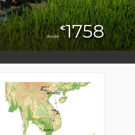
1758
€
desde