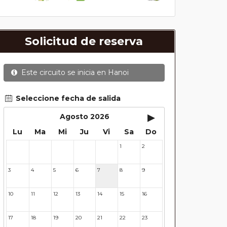
Solicitud de reserva
Este circuito se inicia en
Hanoi
Seleccione fecha de salida
▸
Agosto 2026
Lu
Ma
Mi
Ju
Vi
Sa
Do
1
2
27
28
29
30
31
3
4
5
6
7
8
9
10
11
12
13
14
15
16
17
18
19
20
21
22
23