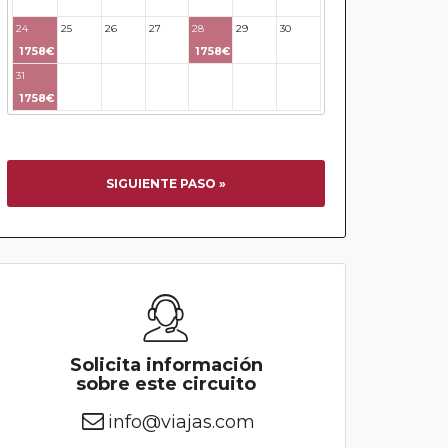
24
25
26
27
28
29
30
1758€
1758€
31
32
33
34
35
36
37
1758€
SIGUIENTE PASO »
Solicita información
sobre este circuito
info@viajas.com