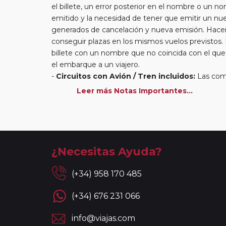
el billete, un error posterior en el nombre o un n
emitido y la necesidad de tener que emitir un nue
generados de cancelación y nueva emisión. Hacer 
conseguir plazas en los mismos vuelos previstos.
billete con un nombre que no coincida con el qu
el embarque a un viajero.
Circuitos con Avión / Tren incluidos:
Las comp
kg por persona. En caso de llevar sobrepeso, deb
Leer más Notas Importantes...
compañía aérea en el momento de facturar. Recue
maleteros en los hoteles a la llegada y salida del 
En los
Circuitos con Crucero
dispondrá de días
más activas y bellas de Europa. Durante estos dí
circuitos con vuelos incluidos, éstos se emitirán
¿Necesitas Ayuda?
Reservas a compartir:
serán aceptadas reservas
circuitos de la Serie Clásica y Premier existiend
(+34) 958 170 485
reservas a compartir en la Serie Turista, los "Min
con islas (Griegas o Madeira) así como paquetes 
(+34) 676 231 066
reservas a compartir en las noches adicionales a l
individual devengado por la ciudad de incorporación
info@viajas.com