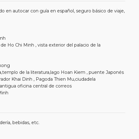
o en autocar con guía en español, seguro básico de viaje,
inh
de Ho Chi Minh , vista exterior del palacio de la
ekong
oa,templo de la literatura,lago Hoan Kiem , puente Japonés
ador Khai Dinh , Pagoda Thien Mu,ciudadela
antigua oficina central de correos
Minh
ería, bebidas, etc.