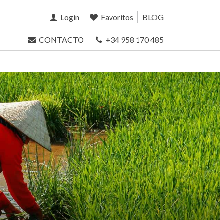
Login
Favoritos
BLOG
CONTACTO
+34 958 170 485