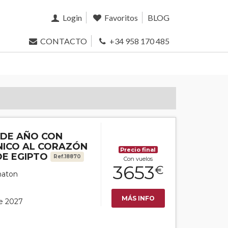
Login
Favoritos
BLOG
CONTACTO
+34 958 170 485
N DE AÑO CON
NICO AL CORAZÓN
Precio final
DE EGIPTO
Ref.18870
Con vuelos
3653
€
naton
MÁS INFO
de 2027