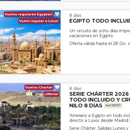
Vuelos regulares Egyptair
8 días
EGIPTO TODO INCLU
Vuelo regular a Lúxor
Un circuito de ocho días impre
vacaciones en Egipto.
Oferta válida hasta el 28 Dic.
Vuelos Charter
8 días
SERIE CHÁRTER 2026
¡Oferta!
TODO INCLUIDO Y CR
NILO 8 DÍAS
Ref.18757
Itinerario a Egipto en todo inc
directo a Lúxor desde Madrid 
Serie Chárter. Salidas Lunes y