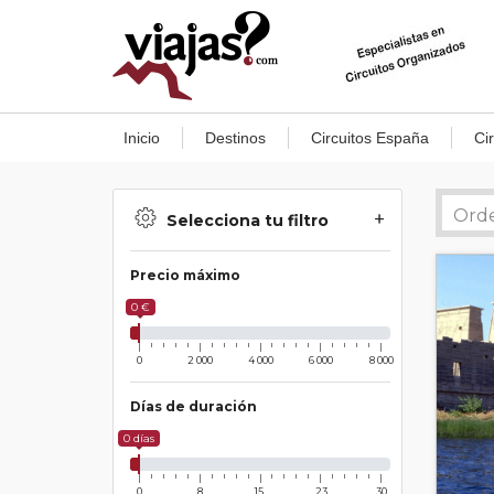
Inicio
Destinos
Circuitos España
Ci
Selecciona tu filtro
Precio máximo
0 €
0
2 000
4 000
6 000
8 000
Días de duración
0 días
0
8
15
23
30