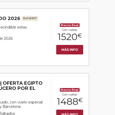
IDO 2026
Ref.16997
Precio final
scindible estas
Con vuelos
1520
€
 de 2026
MÁS INFO
 | OFERTA EGIPTO
UCERO POR EL
Precio final
Con vuelos
1488
€
luido, con vuelo especial
y Barcelona.
 Sábados.
MÁS INFO