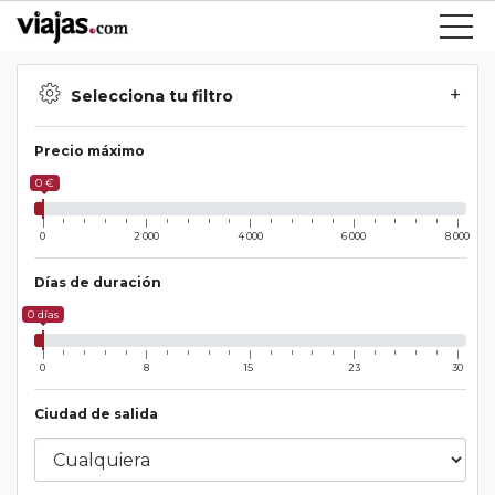
Selecciona tu filtro
Precio máximo
0 €
0
2 000
4 000
6 000
8 000
Días de duración
0 días
0
8
15
23
30
Ciudad de salida