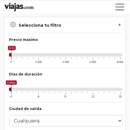
Selecciona tu filtro
Precio máximo
0 €
0
2 000
4 000
6 000
8 000
Días de duración
0 días
0
8
15
23
30
Ciudad de salida