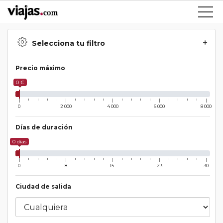
Selecciona tu filtro
Precio máximo
0 €
0
2 000
4 000
6 000
8 000
Días de duración
0 días
0
8
15
23
30
Ciudad de salida