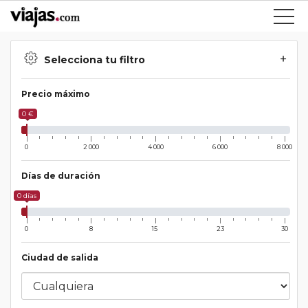
Selecciona tu filtro
Precio máximo
0 €
0
2 000
4 000
6 000
8 000
Días de duración
0 días
0
8
15
23
30
Ciudad de salida