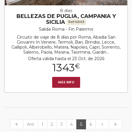
8 días
BELLEZAS DE PUGLIA, CAMPANIA Y
SICILIA
Ref.14549
Salida Roma - Fin Palermo
Circuito de viaje de 8 días por Roma, Abadia San
Giovanni In Venere, Termoli, Bari, Brindisi, Lecce,
Gallipoli, Alberobello, Matera, Napoles, Capri, Sorrento,
Salerno, Paola, Mesina, Taormina, Giardin...
Oferta válida hasta el 23 Oct. de 2026
1343
€
MÁS INFO
Ant
1
2
3
4
5
6