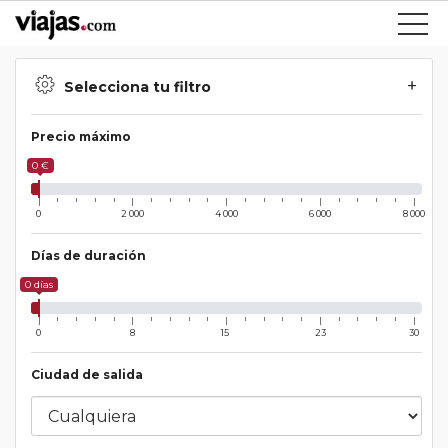
Selecciona tu filtro
Precio máximo
0 €
0
2 000
4 000
6 000
8 000
Días de duración
0 días
0
8
15
23
30
Ciudad de salida