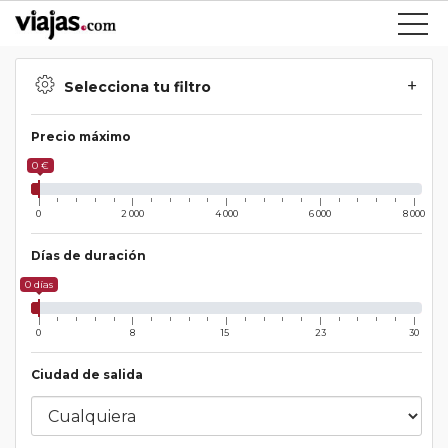
Selecciona tu filtro
Precio máximo
0 €
0
2 000
4 000
6 000
8 000
Días de duración
0 días
0
8
15
23
30
Ciudad de salida