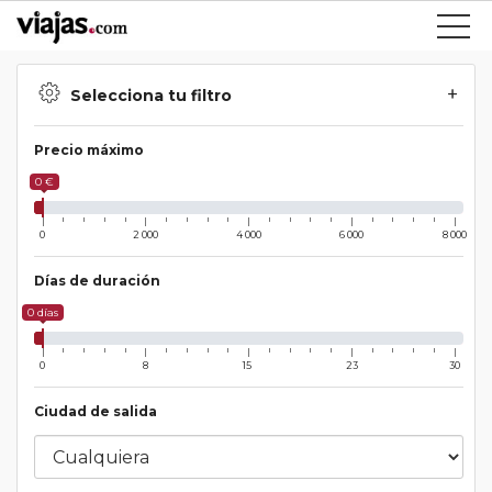
Selecciona tu filtro
Precio máximo
0 €
0
2 000
4 000
6 000
8 000
Días de duración
0 días
0
8
15
23
30
Ciudad de salida