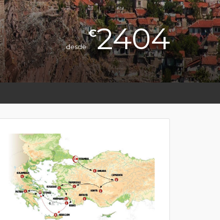
2404
€
desde