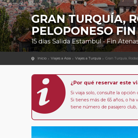
GRAN TURQUÍA, 
PELOPONESO FIN
15 días Salida Estambul - Fin Atena
Inicio
Viajes a Asia
Viajes a Turquía
Gran Turquía, Roda
¿Por qué reservar este vi
Si viaja solo, consulte la opció
Si tienes más de 65 años, o ha
tiene número de pasajero club,