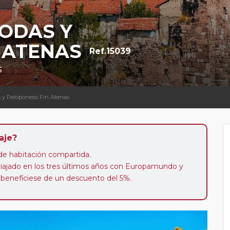
RODAS Y
 ATENAS
Ref.15039
s
s y Peloponeso Fin Atenas
aje?
n de habitación compartida.
 viajado en los tres últimos años con Europamundo y
 benefíciese de un descuento del 5%.