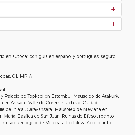
do en autocar con guía en español y portugués, seguro
Rodas, OLIMPIA
bul
 y Palacio de Topkapi en Estambul, Mausoleo de Atakurk,
lia en Ankara , Valle de Goreme; Uchisar; Ciudad
lle de Ihlara , Caravanserai; Mausoleo de Mevlana en
n María; Basílica de San Juan; Ruinas de Éfeso , recinto
cinto arqueológico de Micenas , Fortaleza Acrocorinto