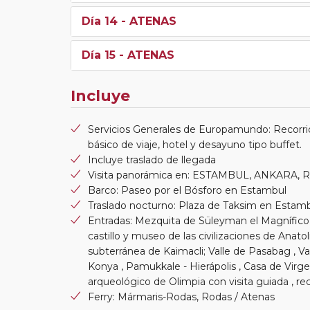
Día 14
- ATENAS
Día 15
- ATENAS
Incluye
Servicios Generales de Europamundo: Recorri
básico de viaje, hotel y desayuno tipo buffet.
Incluye traslado de llegada
Visita panorámica en: ESTAMBUL, ANKARA, 
Barco: Paseo por el Bósforo en Estambul
Traslado nocturno: Plaza de Taksim en Estam
Entradas: Mezquita de Süleyman el Magnífico
castillo y museo de las civilizaciones de Anato
subterránea de Kaimacli; Valle de Pasabag , Va
Konya , Pamukkale - Hierápolis , Casa de Virge
arqueológico de Olimpia con visita guiada , re
Ferry: Mármaris-Rodas, Rodas / Atenas