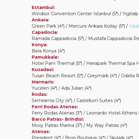
Estambul:
Windsor Convention Center Istanbul (5*) / Yigitalp 
Ankara:
Green Park (4*) / Mercure Ankara Kizilay (5*) /
Ickal
Capadocia:
Ramada Cappadocia (5*) / Mustafa Cappadocia Reso
Konya:
Bera Konya (4*)
Pamukkale:
Hotel Pam Thermal (5*) / Hierapark Thermal Spa H
Kusadasi:
Tusan Beach Resort (5*) / Greymark (4*) / Odelia R
Marmaris:
Yucelen (4*) / Ada Julian (4*)
Rodas:
Semiramis City (4*) / Castellum Suites (4*)
Ferri Rodas Atenas:
Ferry Rodas Atenas (3*) / Leonardo Hotel Athens C
Barco Patras- Brindisi:
Moxy Patras Marina (3*) / My Way Patras (4*)
Atenas:
President (4*) / Boss Boutique (4*) / Skylark (4*)