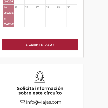
2423€
24
25
26
27
28
29
30
2423€
31
32
33
34
35
36
37
2423€
SIGUIENTE PASO »
Solicita información
sobre este circuito
info@viajas.com