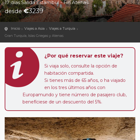
17 días Salida Estambul - Fin Atenas
€
3239
desde
Inicio
Viajes a Asia
Viajes a Turquía
Gran Turquía, Islas Griegas y Atenas
¿Por qué reservar este viaje?
Si viaja solo, consulte la opción de
habitación compartida.
Si tienes más de 65 años, o ha viajado
en los tres últimos años con
Europamundo y tiene número de pasajero club,
benefíciese de un descuento del 5%.