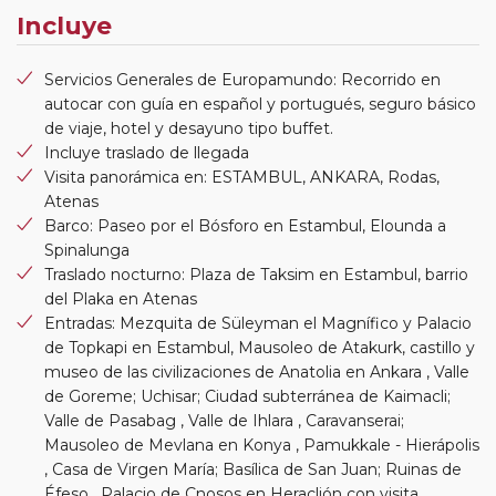
Incluye
Servicios Generales de Europamundo: Recorrido en
autocar con guía en español y portugués, seguro básico
de viaje, hotel y desayuno tipo buffet.
Incluye traslado de llegada
Visita panorámica en: ESTAMBUL, ANKARA, Rodas,
Atenas
Barco: Paseo por el Bósforo en Estambul, Elounda a
Spinalunga
Traslado nocturno: Plaza de Taksim en Estambul, barrio
del Plaka en Atenas
Entradas: Mezquita de Süleyman el Magnífico y Palacio
de Topkapi en Estambul, Mausoleo de Atakurk, castillo y
museo de las civilizaciones de Anatolia en Ankara , Valle
de Goreme; Uchisar; Ciudad subterránea de Kaimacli;
Valle de Pasabag , Valle de Ihlara , Caravanserai;
Mausoleo de Mevlana en Konya , Pamukkale - Hierápolis
, Casa de Virgen María; Basílica de San Juan; Ruinas de
Éfeso , Palacio de Cnosos en Heraclión con visita ,