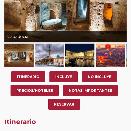
Capadocia
ITINERARIO
INCLUYE
NO INCLUYE
PRECIOS/HOTELES
NOTAS IMPORTANTES
RESERVAR
Itinerario