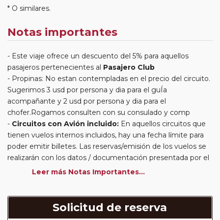
* O similares.
Notas importantes
Este viaje ofrece un descuento del 5% para aquellos
pasajeros pertenecientes al
Pasajero Club
Propinas: No estan contempladas en el precio del circuito.
Sugerimos 3 usd por persona y dia para el guÍa
acompañante y 2 usd por persona y dia para el
chofer.Rogamos consulten con su consulado y comp
Circuitos con Avión incluido:
En aquellos circuitos que
tienen vuelos internos incluidos, hay una fecha límite para
poder emitir billetes. Las reservas/emisión de los vuelos se
realizarán con los datos / documentación presentada por el
cliente o que conste en su reserva. Una vez realizada la
Leer más Notas Importantes...
reserva y emitido el billete, un error posterior en el nombre
o un nombre incompleto, puede provocar la invalidez del
billete emitido y la necesidad de tener que emitir un nuevo
Solicitud de reserva
billete. No nos responsabilizaremos de los gastos