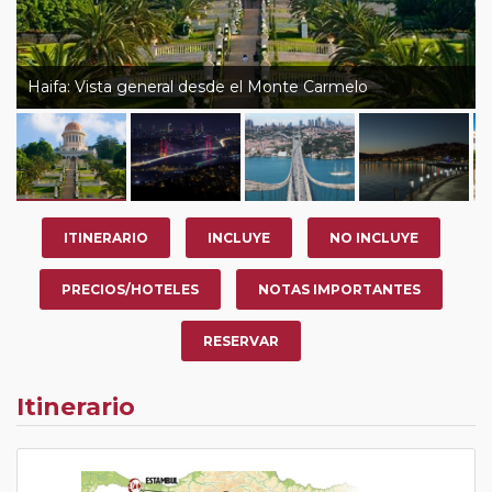
Haifa: Vista general desde el Monte Carmelo
ITINERARIO
INCLUYE
NO INCLUYE
PRECIOS/HOTELES
NOTAS IMPORTANTES
RESERVAR
Itinerario