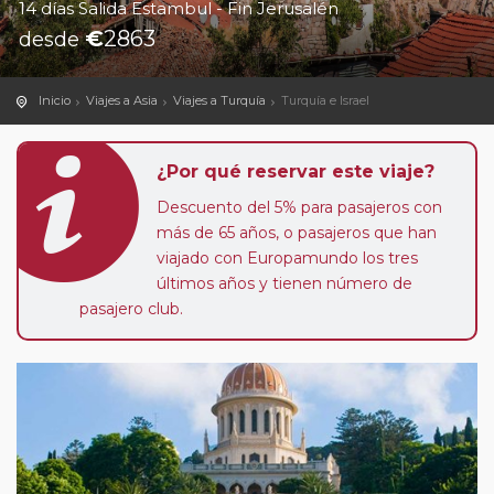
14 días Salida Estambul - Fin Jerusalén
€
2863
desde
Inicio
Viajes a Asia
Viajes a Turquía
Turquía e Israel
¿Por qué reservar este viaje?
Descuento del 5% para pasajeros con
más de 65 años, o pasajeros que han
viajado con Europamundo los tres
últimos años y tienen número de
pasajero club.