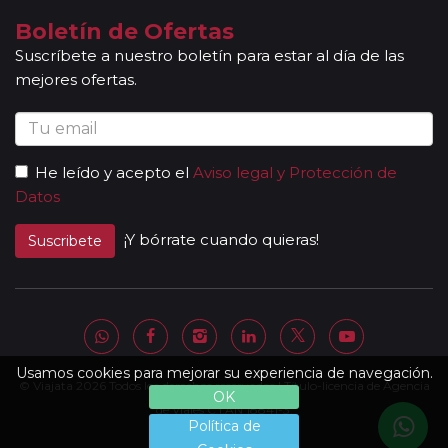
acompañantes podrán dar las explicaciones en dos
Boletín de Ofertas
idiomas diferentes. Según circuito, le atenderá en su
Suscríbete a nuestro boletín para estar al día de las
viaje un único guía-acompañante o bien cambiará de
mejores ofertas.
guía-acompañante en función de la etapa. Los guías
acompañantes siempre estarán presentes en los
paseos incluidos, pero poseen múltiples funciones y
deben dedicación a la totalidad del grupo y no a una
He leído y acepto el
Aviso legal y Protección de
persona en particular. En los momentos en que no
Datos
existen servicios incluidos en el programa, nuestros
guías pueden encontrarse realizando funciones bien
¡Y bórrate cuando quieras!
Suscribete
de coordinación, bien para otros grupos diferentes y
por tanto no estar disponibles en un momento
determinado.
Al completar el pago de su viaje y una vez le
enviemos la documentación, se le facilitará una
página web donde encontrará el detalle de su
Usamos cookies para mejorar su experiencia de navegación.
© Viajata 2026 Todos los derechos reservados | Título-licencia de Agencia
itinerario con lo que incluye su viaje, listado de hoteles
OK
definitivos, kilómetros recorridos por etapa, horarios
de Viajes C.I.AN 18841-3.
Política de
aproximados, paisajes, contenido de las visitas.... etc.