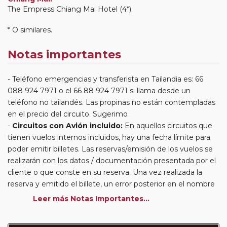
The Empress Chiang Mai Hotel (4*)
* O similares.
Notas importantes
Teléfono emergencias y transferista en Tailandia es: 66
088 924 7971 o el 66 88 924 7971 si llama desde un
teléfono no tailandés. Las propinas no están contempladas
en el precio del circuito. Sugerimo
Circuitos con Avión incluido:
En aquellos circuitos que
tienen vuelos internos incluidos, hay una fecha límite para
poder emitir billetes. Las reservas/emisión de los vuelos se
realizarán con los datos / documentación presentada por el
cliente o que conste en su reserva. Una vez realizada la
reserva y emitido el billete, un error posterior en el nombre
o un nombre incompleto, puede provocar la invalidez del
Leer más Notas Importantes...
billete emitido y la necesidad de tener que emitir un nuevo
billete. No nos responsabilizaremos de los gastos