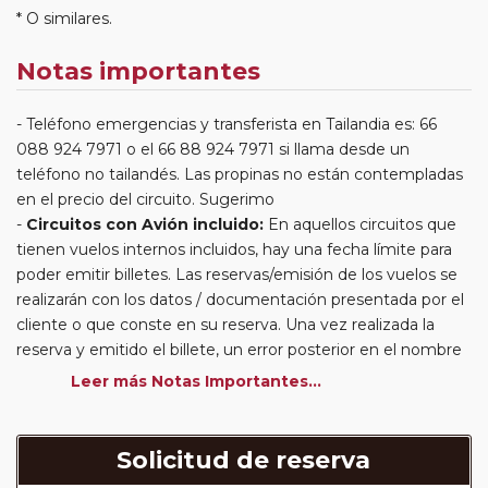
* O similares.
Notas importantes
Teléfono emergencias y transferista en Tailandia es: 66
088 924 7971 o el 66 88 924 7971 si llama desde un
teléfono no tailandés. Las propinas no están contempladas
en el precio del circuito. Sugerimo
Circuitos con Avión incluido:
En aquellos circuitos que
tienen vuelos internos incluidos, hay una fecha límite para
poder emitir billetes. Las reservas/emisión de los vuelos se
realizarán con los datos / documentación presentada por el
cliente o que conste en su reserva. Una vez realizada la
reserva y emitido el billete, un error posterior en el nombre
o un nombre incompleto, puede provocar la invalidez del
Leer más Notas Importantes...
billete emitido y la necesidad de tener que emitir un nuevo
billete. No nos responsabilizaremos de los gastos
generados de cancelación y nueva emisión. Hacer una
Solicitud de reserva
reserva nueva puede implicar la posibilidad de no conseguir