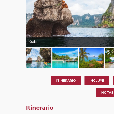
Krabi
ITINERARIO
INCLUYE
NOTAS
Itinerario