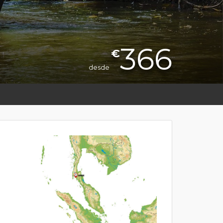
366
€
desde