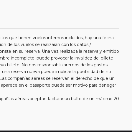
itos que tienen vuelos internos incluidos, hay una fecha
ión de los vuelos se realizarán con los datos /
nste en su reserva. Una vez realizada la reserva y emitido
ombre incompleto, puede provocar la invalidez del billete
vo billete. No nos responsabilizaremos de los gastos
una reserva nueva puede implicar la posibilidad de no
 Las compañías aéreas se reservan el derecho de que un
e aparece en el pasaporte pueda ser motivo para denegar
añías aéreas aceptan facturar un bulto de un máximo 20
erá abonar directamente el exceso de equipaje a la
rde que en estos circuitos no dispondrá de servicio de
aeropuerto/ estación de tren.
 libres para poder disfrutar por su cuenta en las ciudades