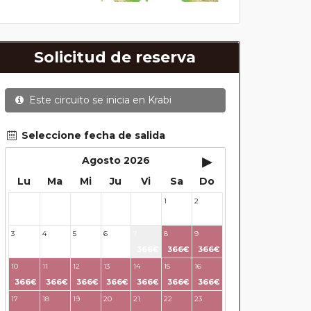
Solicitud de reserva
Este circuito se inicia en
Krabi
Seleccione fecha de salida
▸
Agosto 2026
Lu
Ma
Mi
Ju
Vi
Sa
Do
1
2
27
28
29
30
31
3
4
5
6
7
8
9
366€
366€
366€
10
11
12
13
14
15
16
366€
366€
366€
366€
366€
366€
366€
17
18
19
20
21
22
23