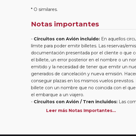
* O similares.
Notas importantes
Circuitos con Avión incluido:
En aquellos circu
límite para poder emitir billetes. Las reservas/emis
documentación presentada por el cliente o que co
el billete, un error posterior en el nombre o un n
emitido y la necesidad de tener que emitir un nue
generados de cancelación y nueva emisión. Hacer 
conseguir plazas en los mismos vuelos previstos.
billete con un nombre que no coincida con el qu
el embarque a un viajero.
Circuitos con Avión / Tren incluidos:
Las comp
kg por persona. En caso de llevar sobrepeso, deb
Leer más Notas Importantes...
compañía aérea en el momento de facturar. Recue
maleteros en los hoteles a la llegada y salida del 
En los
Circuitos con Crucero
dispondrá de días