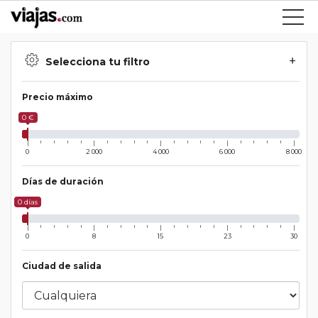
Selecciona tu filtro
Precio máximo
0 €
0
2 000
4 000
6 000
8 000
Días de duración
0 días
0
8
15
23
30
Ciudad de salida