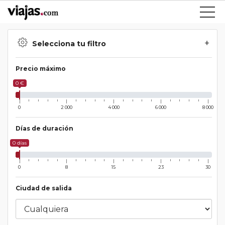
Selecciona tu filtro
Precio máximo
0 €
0
2 000
4 000
6 000
8 000
Días de duración
0 días
0
8
15
23
30
Ciudad de salida