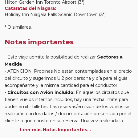
Hilton Garden Inn Toronto Airport (3*)
Cataratas del Niagara:
Holiday Inn Niagara Falls Scenic Downtown (3*)
* O similares.
Notas importantes
Este viaje admite la posibilidad de realizar
Sectores a
Medida
ATENCION: Propinas No están contempladas en el precio
del circuito y sugerimos U 2 por persona y día para el guía
acompañante y la misma cantidad para el conductor
Circuitos con Avión incluido:
En aquellos circuitos que
tienen vuelos internos incluidos, hay una fecha límite para
poder emitir billetes. Las reservas/emisión de los vuelos se
realizarán con los datos / documentación presentada por el
cliente o que conste en su reserva. Una vez realizada la
reserva y emitido el billete, un error posterior en el nombre
Leer más Notas Importantes...
o un nombre incompleto, puede provocar la invalidez del