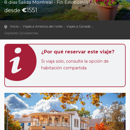
8 días Salida Montreal - Fin Estocolmo
€
1551
desde
Inicio
Viajes a América del norte
Viajes a Canadá
Capitales Canadienses
¿Por qué reservar este viaje?
Si viaja solo, consulte la opción de
habitación compartida.