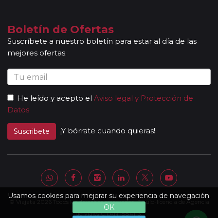
cultura de los lugares visitados. En ocasiones, los
grupos son bilingües (normalmente español y
portugués), en estos casos nuestros guías
Boletín de Ofertas
acompañantes podrán dar las explicaciones en dos
Suscríbete a nuestro boletín para estar al día de las
idiomas diferentes. Según circuito, le atenderá en su
mejores ofertas.
viaje un único guía-acompañante o bien cambiará de
guía-acompañante en función de la etapa. Los guías
acompañantes siempre estarán presentes en los
paseos incluidos, pero poseen múltiples funciones y
He leído y acepto el
Aviso legal y Protección de
deben dedicación a la totalidad del grupo y no a una
Datos
persona en particular. En los momentos en que no
existen servicios incluidos en el programa, nuestros
¡Y bórrate cuando quieras!
Suscribete
guías pueden encontrarse realizando funciones bien
de coordinación, bien para otros grupos diferentes y
por tanto no estar disponibles en un momento
determinado.
Al completar el pago de su viaje y una vez le
enviemos la documentación, se le facilitará una
Usamos cookies para mejorar su experiencia de navegación.
© Viajata 2026 Todos los derechos reservados | Título-licencia de Agencia
página web donde encontrará el detalle de su
OK
itinerario con lo que incluye su viaje, listado de hoteles
de Viajes C.I.AN 18841-3.