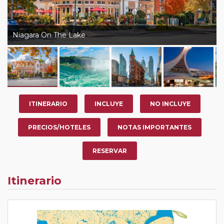
Niagara On The Lake
ITINERARIO
INCLUYE
NO INCLUYE
PRECIOS/HOTELES
NOTAS IMPORTANTES
RESERVAR
Itinerario