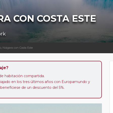
RA CON COSTA ESTE
ork
o, Niágara con Costa Este
aje?
n de habitación compartida.
 viajado en los tres últimos años con Europamundo y
 benefíciese de un descuento del 5%.