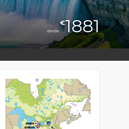
1881
€
desde