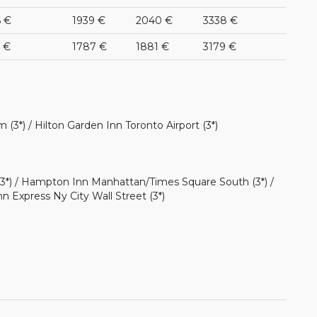
6 €
1939 €
2040 €
3338 €
 €
1787 €
1881 €
3179 €
3*) / Hilton Garden Inn Toronto Airport (3*)
3*) / Hampton Inn Manhattan/Times Square South (3*) /
nn Express Ny City Wall Street (3*)