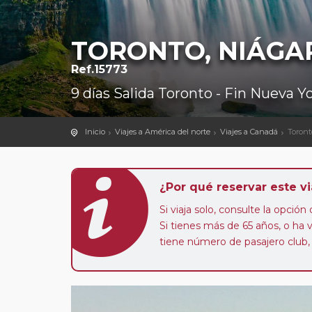
TORONTO, NIÁGA
Ref.15773
9 días Salida Toronto - Fin Nueva Y
Inicio
Viajes a América del norte
Viajes a Canadá
Toront
¿Por qué reservar este vi
Si viaja solo, consulte la opció
Si tienes más de 65 años, o ha
tiene número de pasajero club,