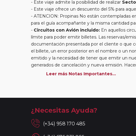
Este viaje admite la posibilidad de realizar
Secto
Este viaje ofrece un descuento del 5% para aque
ATENCION: Propinas No están contempladas en el
para el guía acompañante y la misma cantidad pa
Circuitos con Avión incluido:
En aquellos circu
límite para poder emitir billetes. Las reservas/emis
documentación presentada por el cliente o que co
el billete, un error posterior en el nombre o un n
emitido y la necesidad de tener que emitir un nue
generados de cancelación y nueva emisión. Hacer 
conseguir plazas en los mismos vuelos previstos.
Leer más Notas Importantes...
billete con un nombre que no coincida con el qu
el embarque a un viajero.
Circuitos con Avión / Tren incluidos:
Las comp
kg por persona. En caso de llevar sobrepeso, deb
compañía aérea en el momento de facturar. Recue
¿Necesitas Ayuda?
maleteros en los hoteles a la llegada y salida del 
En los
Circuitos con Crucero
dispondrá de días
(+34) 958 170 485
más activas y bellas de Europa. Durante estos dí
circuitos con vuelos incluidos, éstos se emitirán