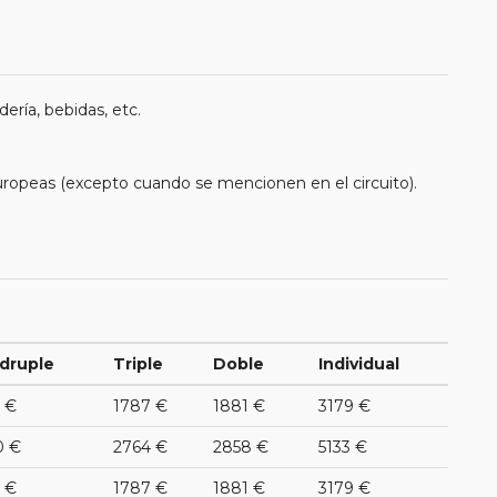
ería, bebidas, etc.
uropeas (excepto cuando se mencionen en el circuito).
druple
Triple
Doble
Individual
 €
1787 €
1881 €
3179 €
0 €
2764 €
2858 €
5133 €
 €
1787 €
1881 €
3179 €