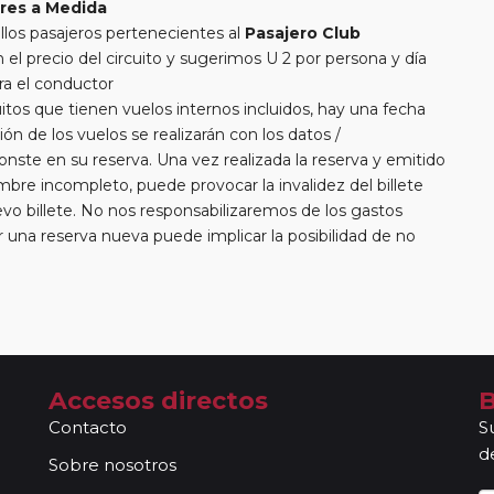
res a Medida
llos pasajeros pertenecientes al
Pasajero Club
 precio del circuito y sugerimos U 2 por persona y día
ra el conductor
itos que tienen vuelos internos incluidos, hay una fecha
ión de los vuelos se realizarán con los datos /
nste en su reserva. Una vez realizada la reserva y emitido
ombre incompleto, puede provocar la invalidez del billete
vo billete. No nos responsabilizaremos de los gastos
una reserva nueva puede implicar la posibilidad de no
 Las compañías aéreas se reservan el derecho de que un
e aparece en el pasaporte pueda ser motivo para denegar
añías aéreas aceptan facturar un bulto de un máximo 20
erá abonar directamente el exceso de equipaje a la
rde que en estos circuitos no dispondrá de servicio de
Accesos directos
B
aeropuerto/ estación de tren.
Contacto
S
 libres para poder disfrutar por su cuenta en las ciudades
d
as, no estarán acompañados de nuestros guías. En caso de
Sobre nosotros
 en base a los datos/ documentación entregada.