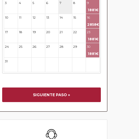
3
4
5
6
7
8
9
1881€
10
11
12
13
14
15
16
2858€
17
18
19
20
21
22
23
1881€
24
25
26
27
28
29
30
1881€
31
32
33
34
35
36
37
SIGUIENTE PASO »