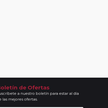
oletín de Ofertas
uscríbete a nuestro boletín para estar al día
e las mejores ofertas.