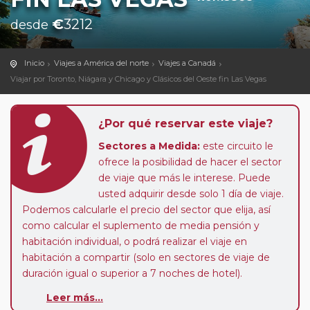
€
3212
desde
Inicio
Viajes a América del norte
Viajes a Canadá
Viajar por Toronto, Niágara y Chicago y Clásicos del Oeste fin Las Vegas
¿Por qué reservar este viaje?
Sectores a Medida:
este circuito le
ofrece la posibilidad de hacer el sector
de viaje que más le interese. Puede
usted adquirir desde solo 1 día de viaje.
Podemos calcularle el precio del sector que elija, así
como calcular el suplemento de media pensión y
habitación individual, o podrá realizar el viaje en
habitación a compartir (solo en sectores de viaje de
duración igual o superior a 7 noches de hotel).
Leer más...
Pasajero Club:
este circuito, en cualquier época del