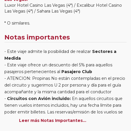
Luxor Hotel Casino Las Vegas (4*) / Excalibur Hotel Casino
Las Vegas (4*) / Sahara Las Vegas (4*)
* O similares.
Notas importantes
Este viaje admite la posibilidad de realizar
Sectores a
Medida
Este viaje ofrece un descuento del 5% para aquellos
pasajeros pertenecientes al
Pasajero Club
ATENCION: Propinas No están contempladas en el precio
del circuito y sugerimos U 2 por persona y día para el guía
acompañante y la misma cantidad para el conductor
Circuitos con Avión incluido:
En aquellos circuitos que
tienen vuelos internos incluidos, hay una fecha límite para
poder emitir billetes. Las reservas/emisión de los vuelos se
realizarán con los datos / documentación presentada por el
Leer más Notas Importantes...
cliente o que conste en su reserva. Una vez realizada la