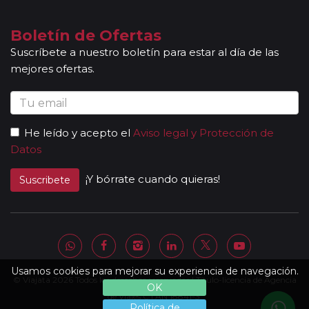
locales que le permitirán conocer más a fondo la
cultura de los lugares visitados. En ocasiones, los
Boletín de Ofertas
grupos son bilingües (normalmente español y
Suscríbete a nuestro boletín para estar al día de las
portugués), en estos casos nuestros guías
mejores ofertas.
acompañantes podrán dar las explicaciones en dos
idiomas diferentes. Según circuito, le atenderá en su
viaje un único guía-acompañante o bien cambiará de
guía-acompañante en función de la etapa. Los guías
He leído y acepto el
Aviso legal y Protección de
acompañantes siempre estarán presentes en los
Datos
paseos incluidos, pero poseen múltiples funciones y
deben dedicación a la totalidad del grupo y no a una
¡Y bórrate cuando quieras!
Suscribete
persona en particular. En los momentos en que no
existen servicios incluidos en el programa, nuestros
guías pueden encontrarse realizando funciones bien
de coordinación, bien para otros grupos diferentes y
por tanto no estar disponibles en un momento
determinado.
Usamos cookies para mejorar su experiencia de navegación.
© Viajata 2026 Todos los derechos reservados | Título-licencia de Agencia
Al completar el pago de su viaje y una vez le
OK
enviemos la documentación, se le facilitará una
de Viajes C.I.AN 18841-3.
Política de