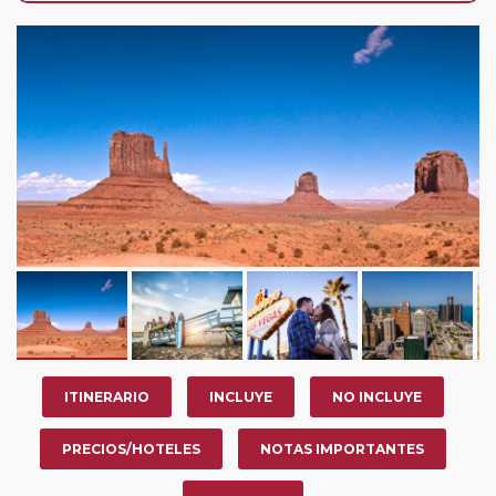
año, ofrece a los pasajeros que ya hayan viajado con
nosotros en los últimos 3 años y que pertenezcan a
nuestro Club de Pasajeros (cuya obtención se realiza
tras rellenar el cuestionario de satisfacción en "Mi viaje")
o los que estén en luna de miel contarán con un
descuento del 5%.
ITINERARIO
INCLUYE
NO INCLUYE
PRECIOS/HOTELES
NOTAS IMPORTANTES