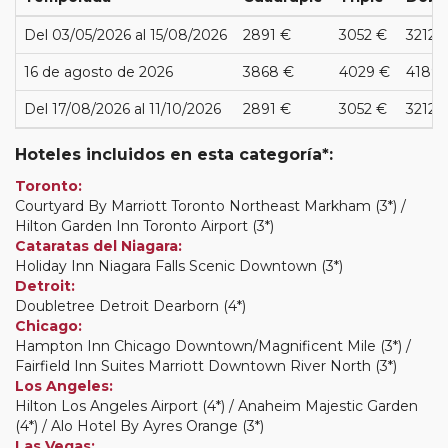
Del 03/05/2026 al 15/08/2026
2891 €
3052 €
3212 
16 de agosto de 2026
3868 €
4029 €
4189 
Del 17/08/2026 al 11/10/2026
2891 €
3052 €
3212 
Hoteles incluidos en esta categoría*:
Toronto:
Courtyard By Marriott Toronto Northeast Markham (3*) /
Hilton Garden Inn Toronto Airport (3*)
Cataratas del Niagara:
Holiday Inn Niagara Falls Scenic Downtown (3*)
Detroit:
Doubletree Detroit Dearborn (4*)
Chicago:
Hampton Inn Chicago Downtown/Magnificent Mile (3*) /
Fairfield Inn Suites Marriott Downtown River North (3*)
Los Angeles:
Hilton Los Angeles Airport (4*) / Anaheim Majestic Garden
(4*) / Alo Hotel By Ayres Orange (3*)
Las Vegas: