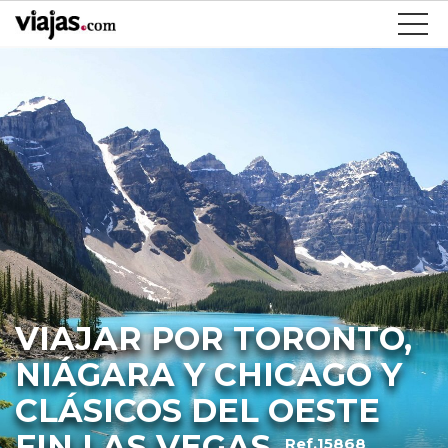
VIAJAR POR TORONTO,
NIÁGARA Y CHICAGO Y
CLÁSICOS DEL OESTE
FIN LAS VEGAS
Ref.15868