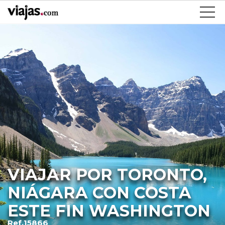
VIAJAR POR TORONTO,
NIÁGARA CON COSTA
ESTE FIN WASHINGTON
Ref.15866