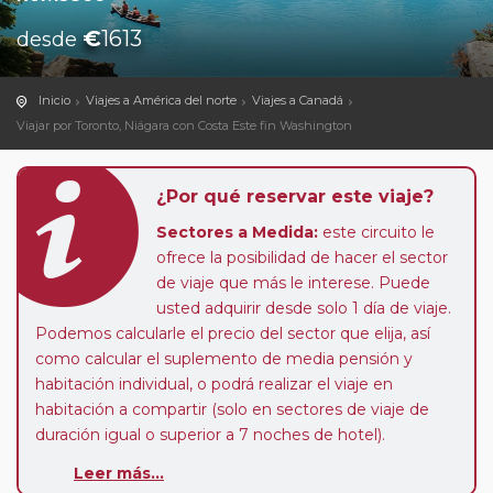
€
1613
desde
Inicio
Viajes a América del norte
Viajes a Canadá
Viajar por Toronto, Niágara con Costa Este fin Washington
¿Por qué reservar este viaje?
Sectores a Medida:
este circuito le
ofrece la posibilidad de hacer el sector
de viaje que más le interese. Puede
usted adquirir desde solo 1 día de viaje.
Podemos calcularle el precio del sector que elija, así
como calcular el suplemento de media pensión y
habitación individual, o podrá realizar el viaje en
habitación a compartir (solo en sectores de viaje de
duración igual o superior a 7 noches de hotel).
Leer más...
Pasajero Club:
este circuito, en cualquier época del