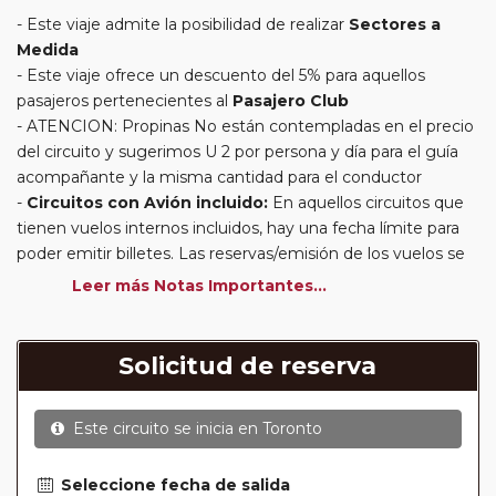
Este viaje admite la posibilidad de realizar
Sectores a
Medida
Este viaje ofrece un descuento del 5% para aquellos
pasajeros pertenecientes al
Pasajero Club
ATENCION: Propinas No están contempladas en el precio
del circuito y sugerimos U 2 por persona y día para el guía
acompañante y la misma cantidad para el conductor
Circuitos con Avión incluido:
En aquellos circuitos que
tienen vuelos internos incluidos, hay una fecha límite para
poder emitir billetes. Las reservas/emisión de los vuelos se
realizarán con los datos / documentación presentada por el
Leer más Notas Importantes...
cliente o que conste en su reserva. Una vez realizada la
reserva y emitido el billete, un error posterior en el nombre
o un nombre incompleto, puede provocar la invalidez del
Solicitud de reserva
billete emitido y la necesidad de tener que emitir un nuevo
billete. No nos responsabilizaremos de los gastos
Este circuito se inicia en
Toronto
generados de cancelación y nueva emisión. Hacer una
reserva nueva puede implicar la posibilidad de no conseguir
plazas en los mismos vuelos previstos. Las compañías
Seleccione fecha de salida