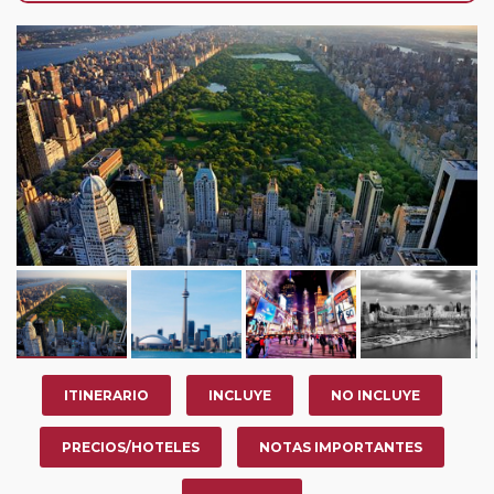
año, ofrece a los pasajeros que ya hayan viajado con
nosotros en los últimos 3 años y que pertenezcan a
nuestro Club de Pasajeros (cuya obtención se realiza
tras rellenar el cuestionario de satisfacción en "Mi viaje")
o los que estén en luna de miel contarán con un
descuento del 5%.
ITINERARIO
INCLUYE
NO INCLUYE
PRECIOS/HOTELES
NOTAS IMPORTANTES