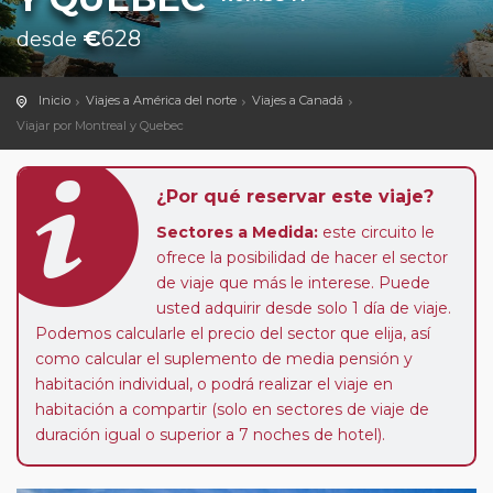
€
628
desde
Inicio
Viajes a América del norte
Viajes a Canadá
Viajar por Montreal y Quebec
¿Por qué reservar este viaje?
Sectores a Medida:
este circuito le
ofrece la posibilidad de hacer el sector
de viaje que más le interese. Puede
usted adquirir desde solo 1 día de viaje.
Podemos calcularle el precio del sector que elija, así
como calcular el suplemento de media pensión y
habitación individual, o podrá realizar el viaje en
habitación a compartir (solo en sectores de viaje de
duración igual o superior a 7 noches de hotel).