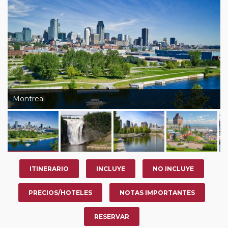
Montreal
ITINERARIO
INCLUYE
NO INCLUYE
PRECIOS/HOTELES
NOTAS IMPORTANTES
RESERVAR