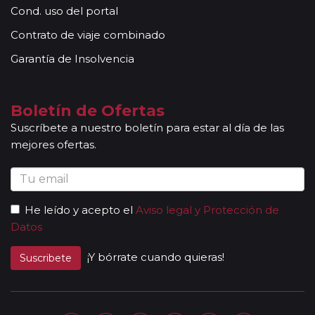
conocimientos y buena disposición para atender al
Cond. uso del portal
grupo. Adicionalmente, en las ciudades principales y
Contrato de viaje combinado
según itinerario, contará con la presencia de guías
locales que le permitirán conocer más a fondo la
Garantía de Insolvencia
cultura de los lugares visitados. En ocasiones, los
grupos son bilingües (normalmente español y
portugués), en estos casos nuestros guías
Boletín de Ofertas
acompañantes podrán dar las explicaciones en dos
Suscríbete a nuestro boletín para estar al día de las
idiomas diferentes. Según circuito, le atenderá en su
mejores ofertas.
viaje un único guía-acompañante o bien cambiará de
guía-acompañante en función de la etapa. Los guías
acompañantes siempre estarán presentes en los
paseos incluidos, pero poseen múltiples funciones y
He leído y acepto el
Aviso legal y Protección de
deben dedicación a la totalidad del grupo y no a una
Datos
persona en particular. En los momentos en que no
existen servicios incluidos en el programa, nuestros
¡Y bórrate cuando quieras!
Suscribete
guías pueden encontrarse realizando funciones bien
de coordinación, bien para otros grupos diferentes y
por tanto no estar disponibles en un momento
determinado.