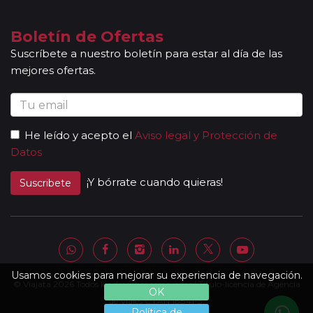
locales que le permitirán conocer más a fondo la
cultura de los lugares visitados. En ocasiones, los
Boletín de Ofertas
grupos son bilingües (normalmente español y
Suscríbete a nuestro boletín para estar al día de las
portugués), en estos casos nuestros guías
mejores ofertas.
acompañantes podrán dar las explicaciones en dos
idiomas diferentes. Según circuito, le atenderá en su
viaje un único guía-acompañante o bien cambiará de
guía-acompañante en función de la etapa. Los guías
He leído y acepto el
Aviso legal y Protección de
acompañantes siempre estarán presentes en los
Datos
paseos incluidos, pero poseen múltiples funciones y
deben dedicación a la totalidad del grupo y no a una
¡Y bórrate cuando quieras!
Suscribete
persona en particular. En los momentos en que no
existen servicios incluidos en el programa, nuestros
guías pueden encontrarse realizando funciones bien
de coordinación, bien para otros grupos diferentes y
por tanto no estar disponibles en un momento
determinado.
Usamos cookies para mejorar su experiencia de navegación.
© Viajata 2026 Todos los derechos reservados | Título-licencia de Agencia
Al completar el pago de su viaje y una vez le
OK
enviemos la documentación, se le facilitará una
de Viajes C.I.AN 18841-3.
Política de