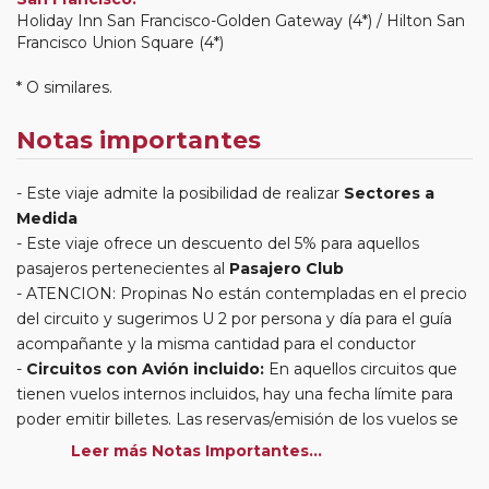
Holiday Inn San Francisco-Golden Gateway (4*) / Hilton San
Francisco Union Square (4*)
* O similares.
Notas importantes
Este viaje admite la posibilidad de realizar
Sectores a
Medida
Este viaje ofrece un descuento del 5% para aquellos
pasajeros pertenecientes al
Pasajero Club
ATENCION: Propinas No están contempladas en el precio
del circuito y sugerimos U 2 por persona y día para el guía
acompañante y la misma cantidad para el conductor
Circuitos con Avión incluido:
En aquellos circuitos que
tienen vuelos internos incluidos, hay una fecha límite para
poder emitir billetes. Las reservas/emisión de los vuelos se
realizarán con los datos / documentación presentada por el
Leer más Notas Importantes...
cliente o que conste en su reserva. Una vez realizada la