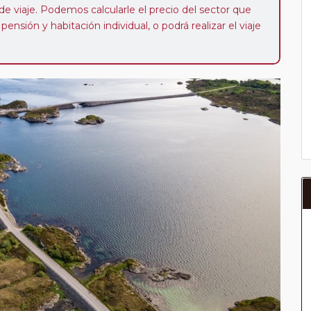
de viaje. Podemos calcularle el precio del sector que
ensión y habitación individual, o podrá realizar el viaje
iaje de duración igual o superior a 7 noches de hotel).
ibilidad de que usted pueda programar una o más
 período de 1, 3, 4 o 7 noches según circuito y fechas de
da posterior a la fecha escogida y permita la salida
 de 40 Euros/52 Dólares por persona. Si la parada se
oveedor no se abonará este suplemento.
a del año, ofrece a los pasajeros que ya hayan viajado
enezcan a nuestro Club de Pasajeros (cuya obtención se
ión en "Mi viaje") o los que estén en luna de miel