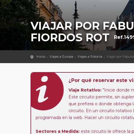
VIAJAR POR FAB
FIORDOS ROT
Ref.149
Inicio
Viajes a Europa
Viajes a Polonia
Viajar por Fabulo
¿Por qué reservar este vi
Viaje Rotativo:
"Inicie donde 
Este circuito permite, sin suple
que prefiera o donde obtenga l
circuito. En un circuito rotativo
programada en la web. Hacer un circuito rotativ
Sectores a Medida:
este circuito le ofrece la 