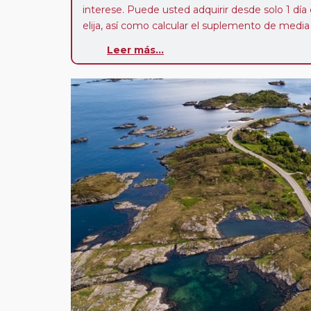
interese. Puede usted adquirir desde solo 1 día 
elija, así como calcular el suplemento de media p
en habitación a compartir (solo en sectores de v
Leer más...
Paradas en Ruta:
este circuito admite la pos
paradas en su viaje, en la ciudad que desee por
salida. Es fundamental que el circuito tenga sali
deseada. El suplemento por parada efectuada es
realiza para tomar otro circuito del mismo pr
Pasajero Club:
este circuito, en cualquier époc
con nosotros en los últimos 3 años y que pert
realiza tras rellenar el cuestionario de satisfacc
contarán con un descuento del 5%.