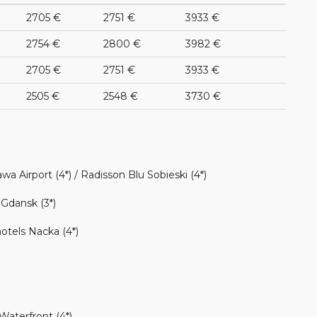
2705 €
2751 €
3933 €
2754 €
2800 €
3982 €
2705 €
2751 €
3933 €
2505 €
2548 €
3730 €
 Airport (4*) / Radisson Blu Sobieski (4*)
Gdansk (3*)
lhotels Nacka (4*)
 Waterfront (4*)