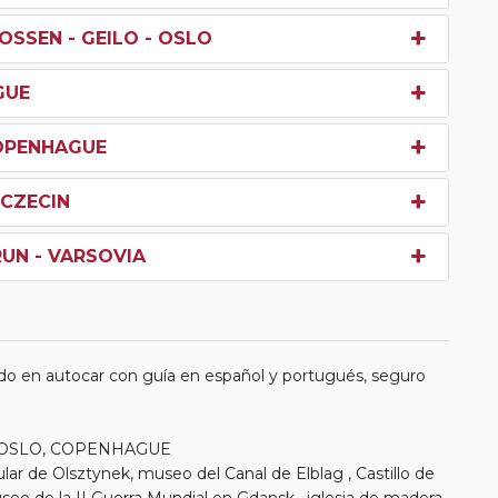
OSSEN - GEILO - OSLO
GUE
COPENHAGUE
ZCZECIN
RUN - VARSOVIA
do en autocar con guía en español y portugués, seguro
mo, OSLO, COPENHAGUE
r de Olsztynek, museo del Canal de Elblag , Castillo de
eo de la II Guerra Mundial en Gdansk , iglesia de madera