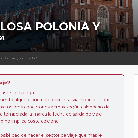
ULOSA POLONIA Y
91
sa Polonia y Fiordos ROT
aje?
más le convenga"
mento alguno, que usted inicie su viaje por la ciudad
as mejores condiciones aéreas según calendario de
 la temporada la marca la fecha de salida de viaje
o no implica costo adicional.
posibilidad de hacer el sector de viaje que más le