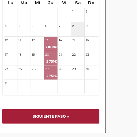
Lu
Ma
Mi
Ju
Vi
Sa
Do
1
2
27
28
29
30
31
3
4
5
6
7
8
9
10
11
12
13
14
15
16
2800€
17
18
19
20
21
22
23
2751€
24
25
26
27
28
29
30
2751€
31
32
33
34
35
36
37
SIGUIENTE PASO »