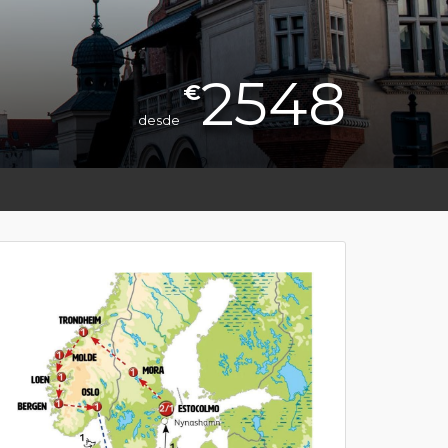
2548
€
desde