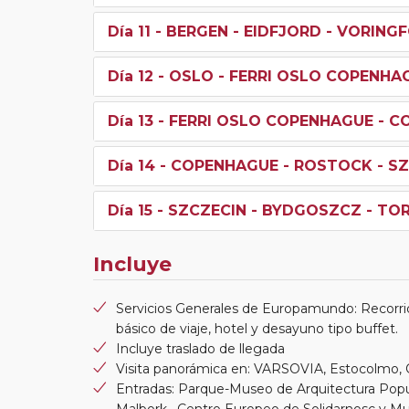
Día 11
- BERGEN - EIDFJORD - VORINGF
Día 12
- OSLO - FERRI OSLO COPENHA
Día 13
- FERRI OSLO COPENHAGUE - 
Día 14
- COPENHAGUE - ROSTOCK - S
Día 15
- SZCZECIN - BYDGOSZCZ - TO
Incluye
Servicios Generales de Europamundo: Recorri
básico de viaje, hotel y desayuno tipo buffet.
Incluye traslado de llegada
Visita panorámica en: VARSOVIA, Estocol
Entradas: Parque-Museo de Arquitectura Popula
Malbork , Centro Europeo de Solidarnosc y Mus