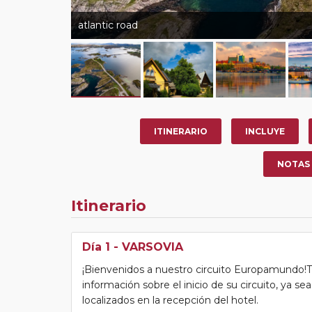
atlantic road
ITINERARIO
INCLUYE
NOTAS
Itinerario
Día 1
- VARSOVIA
¡Bienvenidos a nuestro circuito Europamundo!Tras
información sobre el inicio de su circuito, ya s
localizados en la recepción del hotel.