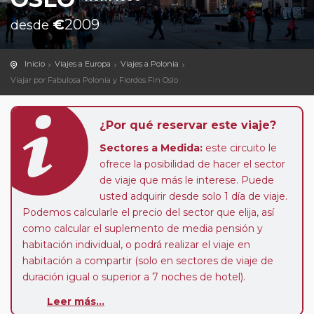
€
2009
desde
Inicio
Viajes a Europa
Viajes a Polonia
Viajar por Fabulosa Polonia y Fiordos Fin Oslo
¿Por qué reservar este viaje?
Sectores a Medida:
este circuito le
ofrece la posibilidad de hacer el sector
de viaje que más le interese. Puede
usted adquirir desde solo 1 día de viaje.
Podemos calcularle el precio del sector que elija, así
como calcular el suplemento de media pensión y
habitación individual, o podrá realizar el viaje en
habitación a compartir (solo en sectores de viaje de
duración igual o superior a 7 noches de hotel).
Leer más...
Paradas en Ruta:
este circuito admite la posibilidad