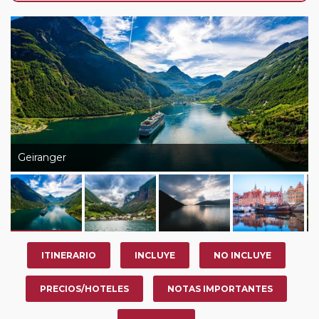
de que usted pueda programar una o más paradas en
su viaje, en la ciudad que desee por período de 1, 3, 4 o
7 noches según circuito y fechas de salida. Es
fundamental que el circuito tenga salida posterior a la
fecha escogida y permita la salida deseada. El
suplemento por parada efectuada es de 40 Euros/52
Dólares por persona. Si la parada se realiza para tomar
otro circuito del mismo proveedor no se abonará este
suplemento.
Geiranger
Pasajero Club:
este circuito, en cualquier época del
año, ofrece a los pasajeros que ya hayan viajado con
nosotros en los últimos 3 años y que pertenezcan a
nuestro Club de Pasajeros (cuya obtención se realiza
tras rellenar el cuestionario de satisfacción en "Mi viaje")
ITINERARIO
INCLUYE
NO INCLUYE
o los que estén en luna de miel contarán con un
descuento del 5%.
PRECIOS/HOTELES
NOTAS IMPORTANTES