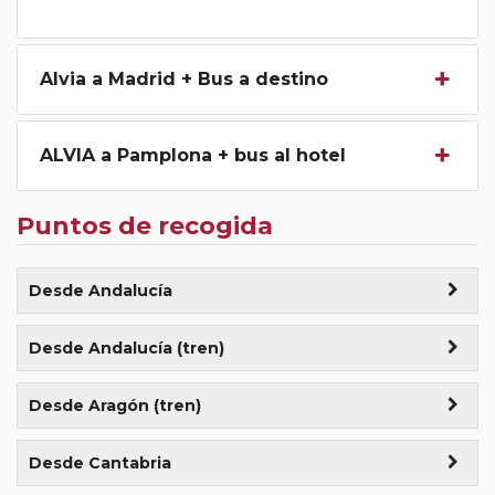
Alvia a Madrid + Bus a destino
ALVIA a Pamplona + bus al hotel
Puntos de recogida
Desde Andalucía
Adra (Frente Cruz Roja 4:45)
+45€
Desde Andalucía (tren)
Algeciras (Parada Taxi Hipercor 1:30)
+30€
Cádiz (tren) (Estación de tren)
+50€
Desde Aragón (tren)
Almería (Avda. Federico García Lorca (Junto C. La Salle)
Córdoba (tren) (Estación de tren)
+20€
03:30)
+45€
Zaragoza (tren) (Estación de tren)
Desde Cantabria
Granada (tren) (Estación de tren)
+50€
Andújar (Estación de Autobuses 08:00)