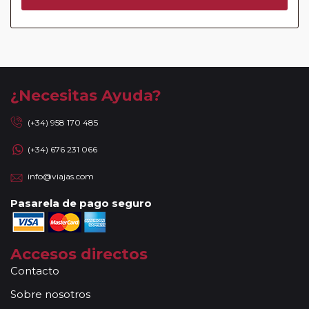
Sevilla (Rotonda Santa Justa (Hotel Only you) 04:45)
Torremolinos (Terminal Autocares Portillo (Noche y Día)
03:30)
Villa del Río (Hostal El Sol 07:50)
¿Necesitas Ayuda?
(+34) 958 170 485
(+34) 676 231 066
info@viajas.com
Pasarela de pago seguro
Accesos directos
Contacto
Sobre nosotros