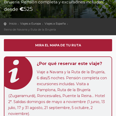
Brujería. Pensión completa y excursiones incluidas.
€
525
desde
Inicio
Viajes a Europa
Viajes a España
Reino de Navarra y Ruta de la Brujería
MIRA EL MAPA DE TU RUTA
¿Por qué reservar este viaje?
Viaje a Navarra y la Ruta de la Brujería,
6 días/5 noches. Pensión completa con
excursiones incluidas. Visita a
Pamplona, Ruta de la Brujería
(Zugarramurdi), Roncesvalles, Puente la Reina... Hotel
2*. Salidas domingos de mayo a noviembre (1 junio, 13
julio, 17 y 31 agosto, 21 septiembre, 5 octubre, 2
noviembre).