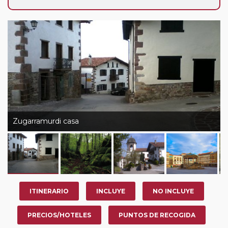
Zugarramurdi casa
ITINERARIO
INCLUYE
NO INCLUYE
PRECIOS/HOTELES
PUNTOS DE RECOGIDA