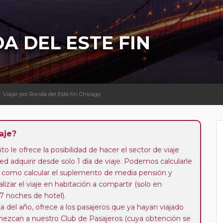
A DEL ESTE FIN
Viajar por Ronda del Este fin Chicago
aje?
to le ofrece la posibilidad de hacer el sector de viaje
d adquirir desde solo 1 día de viaje. Podemos calcularle
 así como calcular el suplemento de media pensión y
alizar el viaje en habitación a compartir (solo en
 7 noches de hotel).
a del año, ofrece a los pasajeros que ya hayan viajado
enezcan a nuestro Club de Pasajeros (cuya obtención se