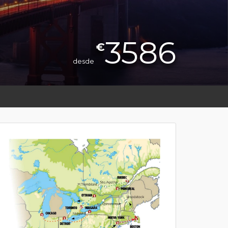
3586
€
desde