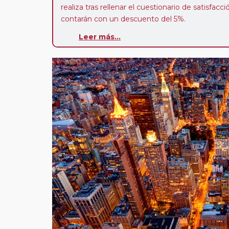
realiza tras rellenar el cuestionario de satisfacc
contarán con un descuento del 5%.
Leer más...