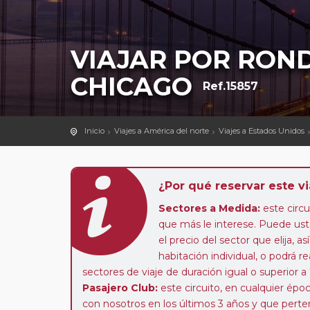
VIAJAR POR ROND
CHICAGO
Ref.15857
Inicio
Viajes a América del norte
Viajes a Estados Unidos
¿Por qué reservar este vi
Sectores a Medida:
este circui
que más le interese. Puede uste
el precio del sector que elija,
habitación individual, o podrá re
sectores de viaje de duración igual o superior a
Pasajero Club:
este circuito, en cualquier époc
con nosotros en los últimos 3 años y que pert