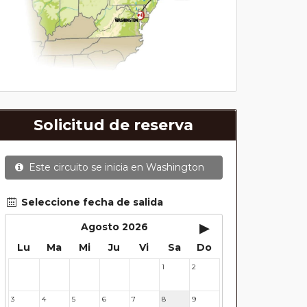
Solicitud de reserva
Este circuito se inicia en
Washington
Seleccione fecha de salida
▸
Agosto 2026
Lu
Ma
Mi
Ju
Vi
Sa
Do
1
2
27
28
29
30
31
3
4
5
6
7
8
9