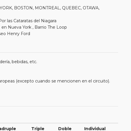
VA YORK, BOSTON, MONTREAL, QUEBEC, OTAWA,
Por las Cataratas del Niagara
 en Nueva York , Barrio The Loop
useo Henry Ford
ería, bebidas, etc.
uropeas (excepto cuando se mencionen en el circuito).
adruple
Triple
Doble
Individual