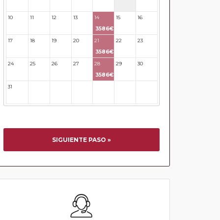
10
11
12
13
14
15
16
3586€
17
18
19
20
21
22
23
3586€
24
25
26
27
28
29
30
3586€
31
32
33
34
35
36
37
SIGUIENTE PASO »