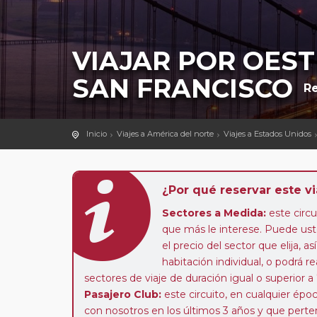
VIAJAR POR OEST
SAN FRANCISCO
Re
Inicio
Viajes a América del norte
Viajes a Estados Unidos
¿Por qué reservar este vi
Sectores a Medida:
este circui
que más le interese. Puede uste
el precio del sector que elija,
habitación individual, o podrá re
sectores de viaje de duración igual o superior a
Pasajero Club:
este circuito, en cualquier époc
con nosotros en los últimos 3 años y que pert