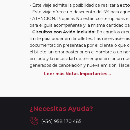
Este viaje admite la posibilidad de realizar
Secto
Este viaje ofrece un descuento del 5% para aque
ATENCION: Propinas No están contempladas en el
para el guía acompañante y la misma cantidad pa
Circuitos con Avión incluido:
En aquellos circu
límite para poder emitir billetes. Las reservas/emis
documentación presentada por el cliente o que co
el billete, un error posterior en el nombre o un n
emitido y la necesidad de tener que emitir un nue
generados de cancelación y nueva emisión. Hacer 
conseguir plazas en los mismos vuelos previstos.
Leer más Notas Importantes...
billete con un nombre que no coincida con el qu
el embarque a un viajero.
Circuitos con Avión / Tren incluidos:
Las comp
kg por persona. En caso de llevar sobrepeso, deb
compañía aérea en el momento de facturar. Recue
¿Necesitas Ayuda?
maleteros en los hoteles a la llegada y salida del 
En los
Circuitos con Crucero
dispondrá de días
(+34) 958 170 485
más activas y bellas de Europa. Durante estos dí