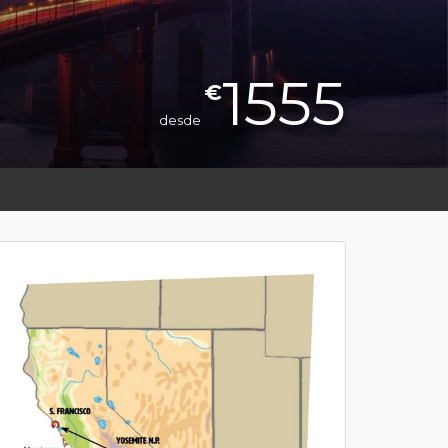
1555
€
desde