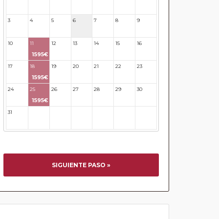
27
28
29
30
31
3
4
5
6
7
8
9
10
11
12
13
14
15
16
1595€
17
18
19
20
21
22
23
1595€
24
25
26
27
28
29
30
1595€
31
32
33
34
35
36
37
SIGUIENTE PASO »