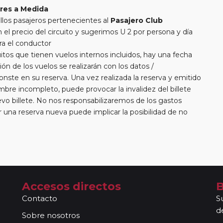
res a Medida
llos pasajeros pertenecientes al
Pasajero Club
 precio del circuito y sugerimos U 2 por persona y día
ra el conductor
itos que tienen vuelos internos incluidos, hay una fecha
ión de los vuelos se realizarán con los datos /
nste en su reserva. Una vez realizada la reserva y emitido
ombre incompleto, puede provocar la invalidez del billete
vo billete. No nos responsabilizaremos de los gastos
una reserva nueva puede implicar la posibilidad de no
 Las compañías aéreas se reservan el derecho de que un
e aparece en el pasaporte pueda ser motivo para denegar
añías aéreas aceptan facturar un bulto de un máximo 20
erá abonar directamente el exceso de equipaje a la
rde que en estos circuitos no dispondrá de servicio de
Accesos directos
B
aeropuerto/ estación de tren.
Contacto
S
 libres para poder disfrutar por su cuenta en las ciudades
d
as, no estarán acompañados de nuestros guías. En caso de
Sobre nosotros