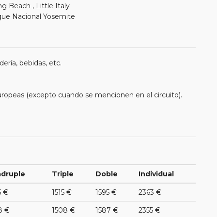
each , Little Italy
que Nacional Yosemite
ería, bebidas, etc.
uropeas (excepto cuando se mencionen en el circuito).
druple
Triple
Doble
Individual
5 €
1515 €
1595 €
2363 €
8 €
1508 €
1587 €
2355 €