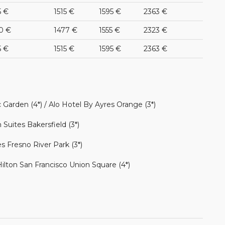
5 €
1515 €
1595 €
2363 €
0 €
1477 €
1555 €
2323 €
5 €
1515 €
1595 €
2363 €
 Garden (4*) / Alo Hotel By Ayres Orange (3*)
 Suites Bakersfield (3*)
s Fresno River Park (3*)
ilton San Francisco Union Square (4*)