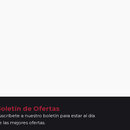
oletín de Ofertas
uscríbete a nuestro boletín para estar al día
e las mejores ofertas.