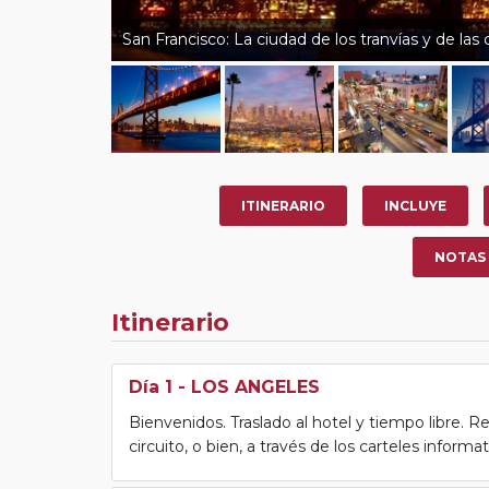
San Francisco: La ciudad de los tranvías y de las 
ITINERARIO
INCLUYE
NOTAS
Itinerario
Día 1
- LOS ANGELES
Bienvenidos. Traslado al hotel y tiempo libre. Re
circuito, o bien, a través de los carteles informa