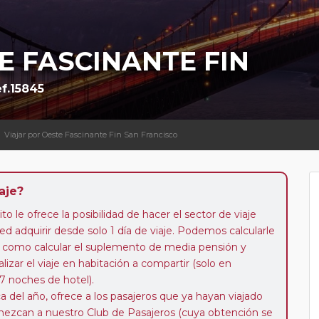
E FASCINANTE FIN
f.15845
Viajar por Oeste Fascinante Fin San Francisco
aje?
to le ofrece la posibilidad de hacer el sector de viaje
d adquirir desde solo 1 día de viaje. Podemos calcularle
 así como calcular el suplemento de media pensión y
alizar el viaje en habitación a compartir (solo en
 7 noches de hotel).
a del año, ofrece a los pasajeros que ya hayan viajado
enezcan a nuestro Club de Pasajeros (cuya obtención se