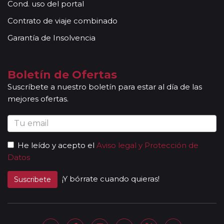
Cond. uso del portal
acompañantes, profesionales con mucha experiencia,
Contrato de viaje combinado
conocimientos y buena disposición para atender al
grupo. Adicionalmente, en las ciudades principales y
Garantía de Insolvencia
según itinerario, contará con la presencia de guías
locales que le permitirán conocer más a fondo la
cultura de los lugares visitados. En ocasiones, los
Boletín de Ofertas
grupos son bilingües (normalmente español y
Suscríbete a nuestro boletín para estar al día de las
portugués), en estos casos nuestros guías
mejores ofertas.
acompañantes podrán dar las explicaciones en dos
idiomas diferentes. Según circuito, le atenderá en su
viaje un único guía-acompañante o bien cambiará de
guía-acompañante en función de la etapa. Los guías
He leído y acepto el
Aviso legal y Protección de
acompañantes siempre estarán presentes en los
Datos
paseos incluidos, pero poseen múltiples funciones y
deben dedicación a la totalidad del grupo y no a una
¡Y bórrate cuando quieras!
Suscribete
persona en particular. En los momentos en que no
existen servicios incluidos en el programa, nuestros
guías pueden encontrarse realizando funciones bien
de coordinación, bien para otros grupos diferentes y