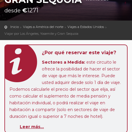
€
1271
desde
Inicio
Viajes a América del norte
Viajes a Estados Unidos
Viajar por Los Ángeles, Yosemite y Gran Sequoia
¿Por qué reservar este viaje?
Sectores a Medida:
este circuito le
ofrece la posibilidad de hacer el sector
de viaje que más le interese. Puede
usted adquirir desde solo 1 día de viaje.
Podemos calcularle el precio del sector que elija, así
como calcular el suplemento de media pensión y
habitación individual, o podrá realizar el viaje en
habitación a compartir (solo en sectores de viaje de
duración igual o superior a 7 noches de hotel).
Pasajero Club:
este circuito, en cualquier época del
Leer más...
año, ofrece a los pasajeros que ya hayan viajado con