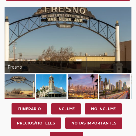
nosotros en los últimos 3 años y que pertenezcan a
nuestro Club de Pasajeros (cuya obtención se realiza
tras rellenar el cuestionario de satisfacción en "Mi viaje")
o los que estén en luna de miel contarán con un
descuento del 5%.
Fresno
ITINERARIO
INCLUYE
NO INCLUYE
PRECIOS/HOTELES
NOTAS IMPORTANTES