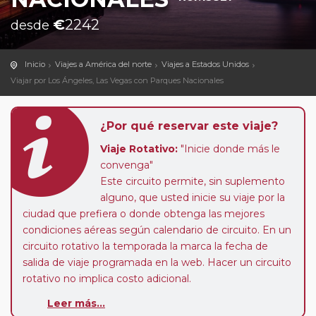
€
2242
desde
Inicio
Viajes a América del norte
Viajes a Estados Unidos
Viajar por Los Ángeles, Las Vegas con Parques Nacionales
¿Por qué reservar este viaje?
Viaje Rotativo:
"Inicie donde más le
convenga"
Este circuito permite, sin suplemento
alguno, que usted inicie su viaje por la
ciudad que prefiera o donde obtenga las mejores
condiciones aéreas según calendario de circuito. En un
circuito rotativo la temporada la marca la fecha de
salida de viaje programada en la web. Hacer un circuito
rotativo no implica costo adicional.
Sectores a Medida:
este circuito le ofrece la
Leer más...
posibilidad de hacer el sector de viaje que más le