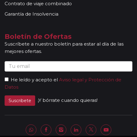
Contrato de viaje combinado
acompañantes, profesionales con mucha experiencia,
conocimientos y buena disposición para atender al
Garantía de Insolvencia
grupo. Adicionalmente, en las ciudades principales y
según itinerario, contará con la presencia de guías
locales que le permitirán conocer más a fondo la
Boletín de Ofertas
cultura de los lugares visitados. En ocasiones, los
Suscríbete a nuestro boletín para estar al día de las
grupos son bilingües (normalmente español y
mejores ofertas.
portugués), en estos casos nuestros guías
acompañantes podrán dar las explicaciones en dos
idiomas diferentes. Según circuito, le atenderá en su
viaje un único guía-acompañante o bien cambiará de
He leído y acepto el
Aviso legal y Protección de
guía-acompañante en función de la etapa. Los guías
Datos
acompañantes siempre estarán presentes en los
paseos incluidos, pero poseen múltiples funciones y
¡Y bórrate cuando quieras!
Suscribete
deben dedicación a la totalidad del grupo y no a una
persona en particular. En los momentos en que no
existen servicios incluidos en el programa, nuestros
guías pueden encontrarse realizando funciones bien
de coordinación, bien para otros grupos diferentes y