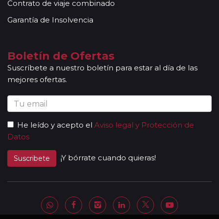
Contrato de viaje combinado
conocimientos y buena disposición para atender al
grupo. Adicionalmente, en las ciudades principales y
Garantía de Insolvencia
según itinerario, contará con la presencia de guías
locales que le permitirán conocer más a fondo la
cultura de los lugares visitados. En ocasiones, los
Boletín de Ofertas
grupos son bilingües (normalmente español y
Suscríbete a nuestro boletín para estar al día de las
portugués), en estos casos nuestros guías
mejores ofertas.
acompañantes podrán dar las explicaciones en dos
idiomas diferentes. Según circuito, le atenderá en su
viaje un único guía-acompañante o bien cambiará de
guía-acompañante en función de la etapa. Los guías
He leído y acepto el
Aviso legal y Protección de
acompañantes siempre estarán presentes en los
Datos
paseos incluidos, pero poseen múltiples funciones y
deben dedicación a la totalidad del grupo y no a una
¡Y bórrate cuando quieras!
Suscribete
persona en particular. En los momentos en que no
existen servicios incluidos en el programa, nuestros
guías pueden encontrarse realizando funciones bien
de coordinación, bien para otros grupos diferentes y
por tanto no estar disponibles en un momento