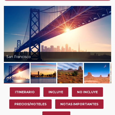
nosotros en los últimos 3 años y que pertenezcan a
nuestro Club de Pasajeros (cuya obtención se realiza
tras rellenar el cuestionario de satisfacción en "Mi viaje")
o los que estén en luna de miel contarán con un
descuento del 5%.
San Francisco
ITINERARIO
INCLUYE
NO INCLUYE
PRECIOS/HOTELES
NOTAS IMPORTANTES