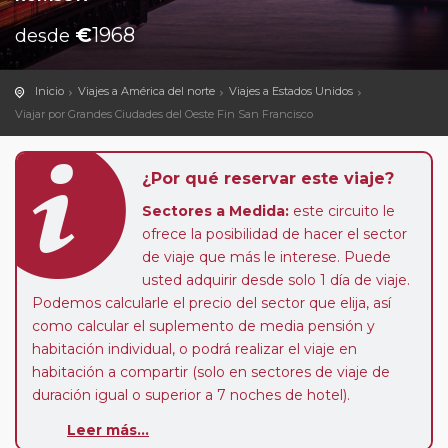
€
1968
desde
Inicio
Viajes a América del norte
Viajes a Estados Unidos
Viajar por Grandes Ciudades del Oeste Fin San Francisco
¿Por qué reservar este viaje?
Sectores a Medida:
este circuito le
ofrece la posibilidad de hacer el sector
de viaje que más le interese. Puede
usted adquirir desde solo 1 día de viaje.
Podemos calcularle el precio del sector que elija, así
como calcular el suplemento de media pensión y
habitación individual, o podrá realizar el viaje en
habitación a compartir (solo en sectores de viaje de
duración igual o superior a 7 noches de hotel).
Pasajero Club:
este circuito, en cualquier época del
Leer más...
año, ofrece a los pasajeros que ya hayan viajado con