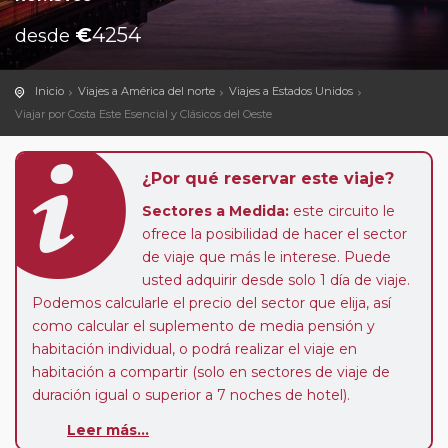
€
4254
desde
Inicio
Viajes a América del norte
Viajes a Estados Unidos
Viajar por Costa Este Esencial y Clásicos del Oeste
¿Por qué reservar este viaje?
Sectores a Medida:
este circuito le
ofrece la posibilidad de hacer el sector
de viaje que más le interese. Puede
usted adquirir desde solo 1 día de viaje.
Podemos calcularle el precio del sector que elija, así
como calcular el suplemento de media pensión y
habitación individual, o podrá realizar el viaje en
habitación a compartir (solo en sectores de viaje de
duración igual o superior a 7 noches de hotel).
Pasajero Club:
este circuito, en cualquier época del
Leer más...
año, ofrece a los pasajeros que ya hayan viajado con