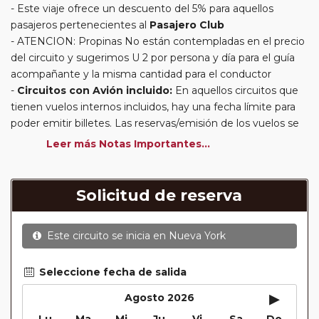
Este viaje ofrece un descuento del 5% para aquellos
pasajeros pertenecientes al
Pasajero Club
ATENCION: Propinas No están contempladas en el precio
del circuito y sugerimos U 2 por persona y día para el guía
acompañante y la misma cantidad para el conductor
Circuitos con Avión incluido:
En aquellos circuitos que
tienen vuelos internos incluidos, hay una fecha límite para
poder emitir billetes. Las reservas/emisión de los vuelos se
realizarán con los datos / documentación presentada por el
Leer más Notas Importantes...
cliente o que conste en su reserva. Una vez realizada la
reserva y emitido el billete, un error posterior en el nombre
o un nombre incompleto, puede provocar la invalidez del
Solicitud de reserva
billete emitido y la necesidad de tener que emitir un nuevo
billete. No nos responsabilizaremos de los gastos
Este circuito se inicia en
Nueva York
generados de cancelación y nueva emisión. Hacer una
reserva nueva puede implicar la posibilidad de no conseguir
plazas en los mismos vuelos previstos. Las compañías
Seleccione fecha de salida
aéreas se reservan el derecho de que un billete con un
▸
Agosto 2026
nombre que no coincida con el que aparece en el