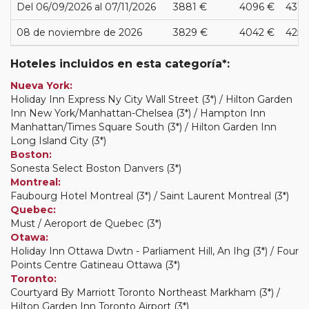
Del 06/09/2026 al 07/11/2026
3881 €
4096 €
4311
08 de noviembre de 2026
3829 €
4042 €
4254
Hoteles incluidos en esta categoría*:
Nueva York:
Holiday Inn Express Ny City Wall Street (3*) / Hilton Garden
Inn New York/Manhattan-Chelsea (3*) / Hampton Inn
Manhattan/Times Square South (3*) / Hilton Garden Inn
Long Island City (3*)
Boston:
Sonesta Select Boston Danvers (3*)
Montreal:
Faubourg Hotel Montreal (3*) / Saint Laurent Montreal (3*)
Quebec:
Must / Aeroport de Quebec (3*)
Otawa:
Holiday Inn Ottawa Dwtn - Parliament Hill, An Ihg (3*) / Four
Points Centre Gatineau Ottawa (3*)
Toronto:
Courtyard By Marriott Toronto Northeast Markham (3*) /
Hilton Garden Inn Toronto Airport (3*)