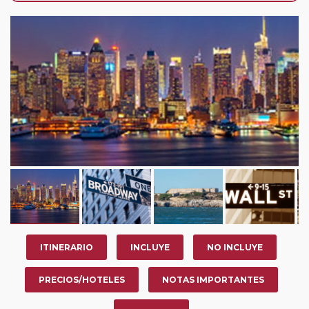
nosotros en los últimos 3 años y que pertenezcan a
nuestro Club de Pasajeros (cuya obtención se realiza
tras rellenar el cuestionario de satisfacción en "Mi viaje")
o los que estén en luna de miel contarán con un
descuento del 5%.
ITINERARIO
INCLUYE
NO INCLUYE
PRECIOS/HOTELES
NOTAS IMPORTANTES