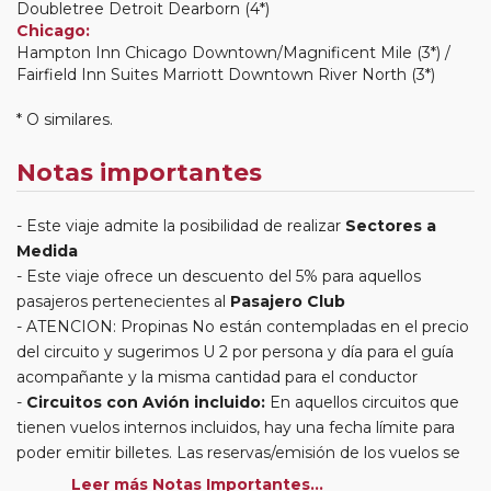
Doubletree Detroit Dearborn (4*)
Chicago:
Hampton Inn Chicago Downtown/Magnificent Mile (3*) /
Fairfield Inn Suites Marriott Downtown River North (3*)
* O similares.
Notas importantes
Este viaje admite la posibilidad de realizar
Sectores a
Medida
Este viaje ofrece un descuento del 5% para aquellos
pasajeros pertenecientes al
Pasajero Club
ATENCION: Propinas No están contempladas en el precio
del circuito y sugerimos U 2 por persona y día para el guía
acompañante y la misma cantidad para el conductor
Circuitos con Avión incluido:
En aquellos circuitos que
tienen vuelos internos incluidos, hay una fecha límite para
poder emitir billetes. Las reservas/emisión de los vuelos se
realizarán con los datos / documentación presentada por el
Leer más Notas Importantes...