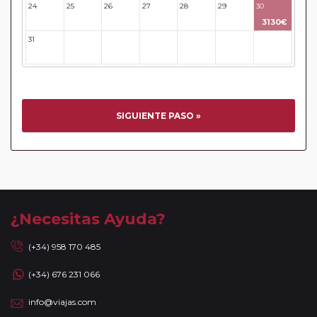
En los
Circuitos con Crucero
dispondrá de días libres
24
25
26
27
28
29
30
para poder disfrutar por su cuenta en las ciudades más
3130€
activas y bellas de Europa. Durante estos días, no estarán
31
32
33
34
35
36
37
acompañados de nuestros guías. En caso de circuitos con
vuelos incluidos, éstos se emitirán en base a los datos/
documentación entregada.
Reservas a compartir:
serán aceptadas reservas "A
Compartir" de viajeros individuales en todos nuestros
SIGUIENTE PASO »
circuitos de la Serie Clásica y Premier existiendo un
suplemento de 35 Euros / 45 USD. No se aceptarán reservas
a compartir en la Serie Turista, los "Minipaquetes", y los
viajes combinados con crucero, paquetes con islas (Griegas
o Madeira) así como paquetes por Oriente Medio, Asia y
África. Tampoco se aceptan reservas a compartir en las
¿Necesitas Ayuda?
noches adicionales a los circuitos. Se facturará el
suplemento de habitación individual devengado por la
(+34) 958 170 485
ciudad de incorporación / salida de circuito, cuando las
(+34) 676 231 066
fechas de incorporación / salida no sean las mismas que se
indican en la ruta detallada. En caso de tomar un sector de
info@viajas.com
viaje, se aceptan reservas a compartir solamente si la