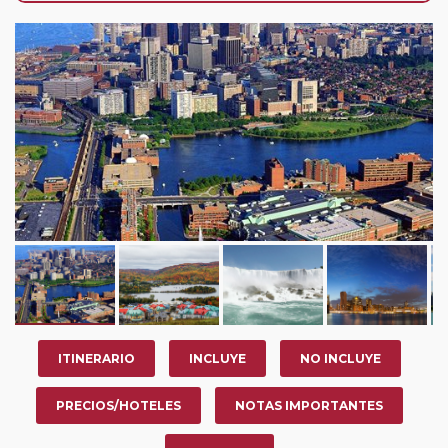
nosotros en los últimos 3 años y que pertenezcan a
nuestro Club de Pasajeros (cuya obtención se realiza
tras rellenar el cuestionario de satisfacción en "Mi viaje")
o los que estén en luna de miel contarán con un
descuento del 5%.
ITINERARIO
INCLUYE
NO INCLUYE
PRECIOS/HOTELES
NOTAS IMPORTANTES