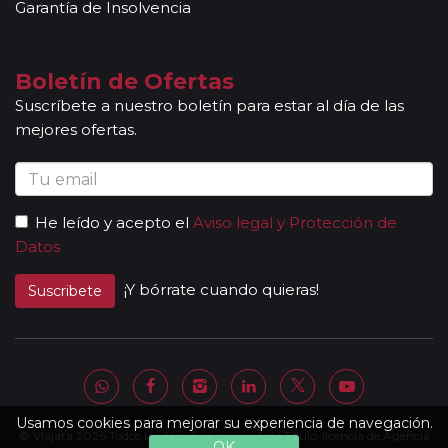
grupo. Adicionalmente, en las ciudades principales y
Garantía de Insolvencia
según itinerario, contará con la presencia de guías
locales que le permitirán conocer más a fondo la
cultura de los lugares visitados. En ocasiones, los
Boletín de Ofertas
grupos son bilingües (normalmente español y
Suscríbete a nuestro boletín para estar al día de las
portugués), en estos casos nuestros guías
mejores ofertas.
acompañantes podrán dar las explicaciones en dos
idiomas diferentes. Según circuito, le atenderá en su
viaje un único guía-acompañante o bien cambiará de
guía-acompañante en función de la etapa. Los guías
He leído y acepto el
Aviso legal y Protección de
acompañantes siempre estarán presentes en los
Datos
paseos incluidos, pero poseen múltiples funciones y
deben dedicación a la totalidad del grupo y no a una
¡Y bórrate cuando quieras!
Suscribete
persona en particular. En los momentos en que no
existen servicios incluidos en el programa, nuestros
guías pueden encontrarse realizando funciones bien
de coordinación, bien para otros grupos diferentes y
por tanto no estar disponibles en un momento
determinado.
Usamos cookies para mejorar su experiencia de navegación.
© Viajata 2026 Todos los derechos reservados | Título-licencia de Agencia
Al completar el pago de su viaje y una vez le
OK