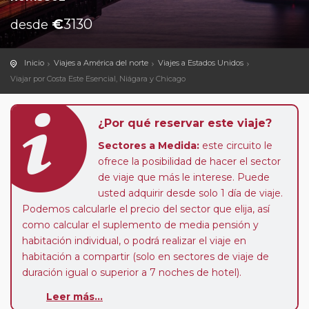
€
3130
desde
Inicio
Viajes a América del norte
Viajes a Estados Unidos
Viajar por Costa Este Esencial, Niágara y Chicago
¿Por qué reservar este viaje?
Sectores a Medida:
este circuito le
ofrece la posibilidad de hacer el sector
de viaje que más le interese. Puede
usted adquirir desde solo 1 día de viaje.
Podemos calcularle el precio del sector que elija, así
como calcular el suplemento de media pensión y
habitación individual, o podrá realizar el viaje en
habitación a compartir (solo en sectores de viaje de
duración igual o superior a 7 noches de hotel).
Pasajero Club:
este circuito, en cualquier época del
Leer más...
año, ofrece a los pasajeros que ya hayan viajado con