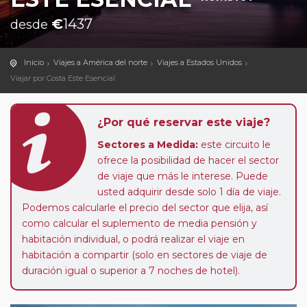
€
1437
desde
Inicio
Viajes a América del norte
Viajes a Estados Unidos
Viajar por Costa Este Esencial
¿Por qué reservar este viaje?
Sectores a Medida:
este circuito le
ofrece la posibilidad de hacer el sector
de viaje que más le interese. Puede
usted adquirir desde solo 1 día de viaje.
Podemos calcularle el precio del sector que elija, así
como calcular el suplemento de media pensión y
habitación individual, o podrá realizar el viaje en
habitación a compartir (solo en sectores de viaje de
duración igual o superior a 7 noches de hotel).