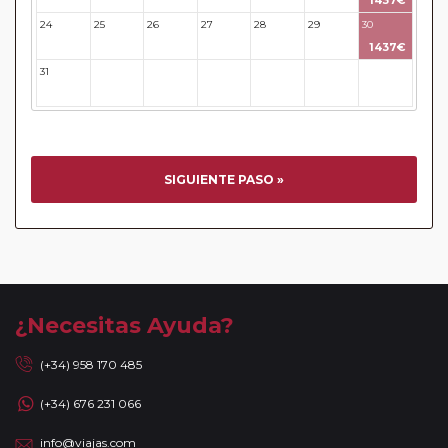
1437€
activas y bellas de Europa. Durante estos días, no estarán
24
25
26
27
28
29
30
acompañados de nuestros guías. En caso de circuitos con
1437€
vuelos incluidos, éstos se emitirán en base a los datos/
31
32
33
34
35
36
37
documentación entregada.
Reservas a compartir:
serán aceptadas reservas "A
Compartir" de viajeros individuales en todos nuestros
circuitos de la Serie Clásica y Premier existiendo un
suplemento de 35 Euros / 45 USD. No se aceptarán reservas
SIGUIENTE PASO »
a compartir en la Serie Turista, los "Minipaquetes", y los
viajes combinados con crucero, paquetes con islas (Griegas
o Madeira) así como paquetes por Oriente Medio, Asia y
África. Tampoco se aceptan reservas a compartir en las
noches adicionales a los circuitos. Se facturará el
suplemento de habitación individual devengado por la
¿Necesitas Ayuda?
ciudad de incorporación / salida de circuito, cuando las
fechas de incorporación / salida no sean las mismas que se
(+34) 958 170 485
indican en la ruta detallada. En caso de tomar un sector de
(+34) 676 231 066
viaje, se aceptan reservas a compartir solamente si la
duración del sector es de al menos 7 noches de hotel.
info@viajas.com