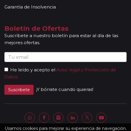
locales que le permitirán conocer más a fondo la
Garantía de Insolvencia
cultura de los lugares visitados. En ocasiones, los
grupos son bilingües (normalmente español y
portugués), en estos casos nuestros guías
Boletín de Ofertas
acompañantes podrán dar las explicaciones en dos
Suscríbete a nuestro boletín para estar al día de las
idiomas diferentes. Según circuito, le atenderá en su
mejores ofertas.
viaje un único guía-acompañante o bien cambiará de
guía-acompañante en función de la etapa. Los guías
acompañantes siempre estarán presentes en los
paseos incluidos, pero poseen múltiples funciones y
He leído y acepto el
Aviso legal y Protección de
deben dedicación a la totalidad del grupo y no a una
Datos
persona en particular. En los momentos en que no
existen servicios incluidos en el programa, nuestros
¡Y bórrate cuando quieras!
Suscribete
guías pueden encontrarse realizando funciones bien
de coordinación, bien para otros grupos diferentes y
por tanto no estar disponibles en un momento
determinado.
Al completar el pago de su viaje y una vez le
enviemos la documentación, se le facilitará una
Usamos cookies para mejorar su experiencia de navegación.