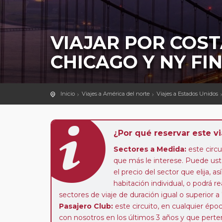
VIAJAR POR COST
CHICAGO Y NY FI
Inicio
Viajes a América del norte
Viajes a Estados Unidos
¿Por qué reservar este vi
Sectores a Medida:
este circui
que más le interese. Puede uste
el precio del sector que elija,
habitación individual, o podrá re
sectores de viaje de duración igual o superior a
Pasajero Club:
este circuito, en cualquier époc
con nosotros en los últimos 3 años y que pert