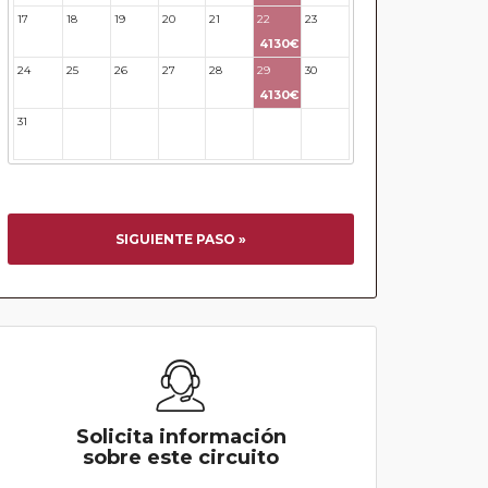
17
18
19
20
21
22
23
4130€
24
25
26
27
28
29
30
4130€
31
32
33
34
35
36
37
SIGUIENTE PASO »
Solicita información
sobre este circuito