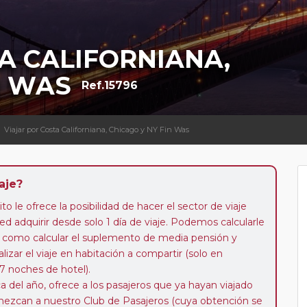
A CALIFORNIANA,
N WAS
Ref.15796
Viajar por Costa Californiana, Chicago y NY Fin Was
aje?
to le ofrece la posibilidad de hacer el sector de viaje
d adquirir desde solo 1 día de viaje. Podemos calcularle
 así como calcular el suplemento de media pensión y
alizar el viaje en habitación a compartir (solo en
 7 noches de hotel).
a del año, ofrece a los pasajeros que ya hayan viajado
enezcan a nuestro Club de Pasajeros (cuya obtención se