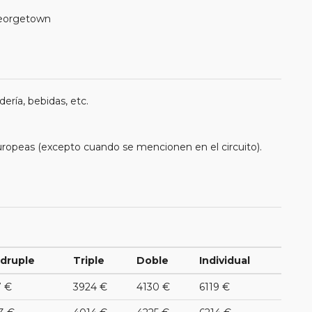
 Georgetown
ería, bebidas, etc.
uropeas (excepto cuando se mencionen en el circuito).
druple
Triple
Doble
Individual
7 €
3924 €
4130 €
6119 €