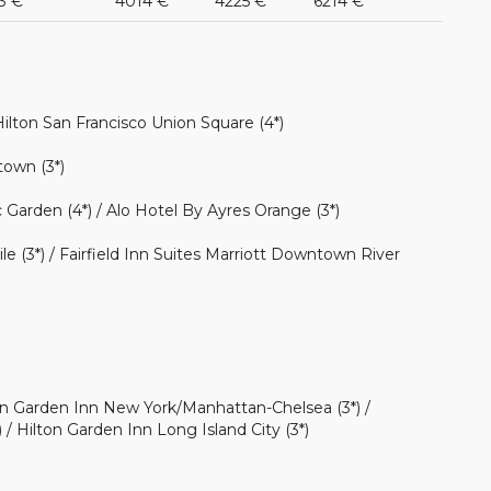
3 €
4014 €
4225 €
6214 €
ilton San Francisco Union Square (4*)
own (3*)
 Garden (4*) / Alo Hotel By Ayres Orange (3*)
3*) / Fairfield Inn Suites Marriott Downtown River
lton Garden Inn New York/Manhattan-Chelsea (3*) /
 Hilton Garden Inn Long Island City (3*)