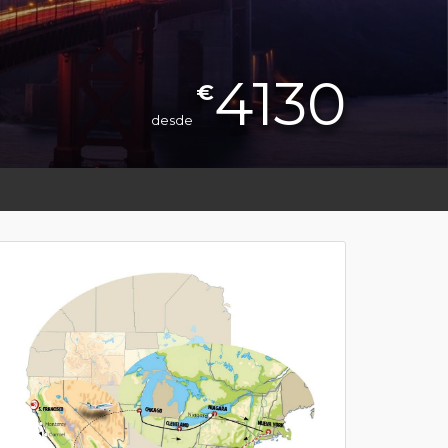
4130
€
desde