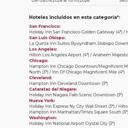
Del 05/09/2026 al 10/10/2026
380
Hoteles incluidos en esta categoría*:
San Francisco:
Holiday Inn San Francisco-Golden Gateway (4*) / H
San Luis Obispo:
La Quinta Inn Suites Bywyndham Slobispo Downt
Los Angeles:
Hilton Los Angeles Airport (4*) / Anaheim Majestic
Chicago:
Hampton Inn Chicago Downtown/Magnificent Mile (
North (3*) / Inn Of Chicago Magnificent Mile (4*)
Cleveland:
Hampton Inn Cleveland Downtown (3*)
Cataratas del Niagara:
Holiday Inn Niagara Falls Scenic Downtown (3*)
Nueva York:
Holiday Inn Express Ny City Wall Street (3*) / Hi
Hampton Inn Manhattan/Times Square South (3*) /
Washington:
Holiday Inn National Airport Crystal City (3*)