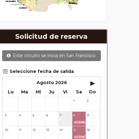
Solicitud de reserva
Este circuito se inicia en
San Francisco
Seleccione fecha de salida
▸
Agosto 2026
Lu
Ma
Mi
Ju
Vi
Sa
Do
1
2
27
28
29
30
31
3
4
5
6
7
8
9
4130€
10
11
12
13
14
15
16
4130€