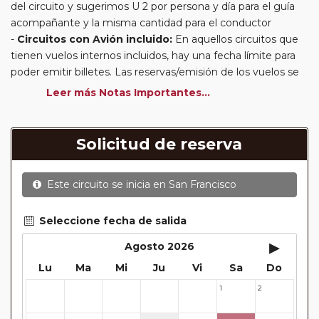
del circuito y sugerimos U 2 por persona y día para el guía
acompañante y la misma cantidad para el conductor
Circuitos con Avión incluido:
En aquellos circuitos que
tienen vuelos internos incluidos, hay una fecha límite para
poder emitir billetes. Las reservas/emisión de los vuelos se
realizarán con los datos / documentación presentada por el
Leer más Notas Importantes...
cliente o que conste en su reserva. Una vez realizada la
reserva y emitido el billete, un error posterior en el nombre
o un nombre incompleto, puede provocar la invalidez del
Solicitud de reserva
billete emitido y la necesidad de tener que emitir un nuevo
billete. No nos responsabilizaremos de los gastos
Este circuito se inicia en
San Francisco
generados de cancelación y nueva emisión. Hacer una
reserva nueva puede implicar la posibilidad de no conseguir
plazas en los mismos vuelos previstos. Las compañías
Seleccione fecha de salida
aéreas se reservan el derecho de que un billete con un
▸
Agosto 2026
nombre que no coincida con el que aparece en el
Lu
Ma
Mi
Ju
Vi
Sa
Do
pasaporte pueda ser motivo para denegar el embarque a
un viajero.
1
2
27
28
29
30
31
Circuitos con Avión / Tren incluidos:
Las compañías
aéreas aceptan facturar un bulto de un máximo 20 kg por