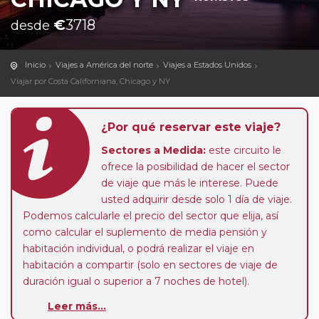
€
3718
desde
Inicio
Viajes a América del norte
Viajes a Estados Unidos
Viajar por Costa Californiana, Chicago y NY
¿Por qué reservar este viaje?
Sectores a Medida:
este circuito le
ofrece la posibilidad de hacer el sector
de viaje que más le interese. Puede
usted adquirir desde solo 1 día de viaje.
Podemos calcularle el precio del sector que elija, así
como calcular el suplemento de media pensión y
habitación individual, o podrá realizar el viaje en
habitación a compartir (solo en sectores de viaje de
duración igual o superior a 7 noches de hotel).
Pasajero Club:
este circuito, en cualquier época del
Leer más...
año, ofrece a los pasajeros que ya hayan viajado con