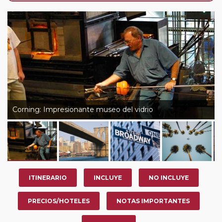
nosotros en los últimos 3 años y que pertenezcan a
nuestro Club de Pasajeros (cuya obtención se realiza
tras rellenar el cuestionario de satisfacción en "Mi viaje")
o los que estén en luna de miel contarán con un
descuento del 5%.
Corning: Impresionante museo del vidrio
ITINERARIO
INCLUYE
NO INCLUYE
PRECIOS/HOTELES
NOTAS IMPORTANTES