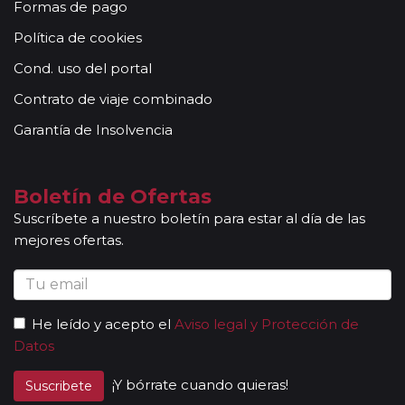
Formas de pago
Otras notas a tener en cuenta:
Política de cookies
Todas nuestras rutas, independientemente del
número de pasajeros, incluyen la presencia de guías
Cond. uso del portal
acompañantes, profesionales con mucha experiencia,
Contrato de viaje combinado
conocimientos y buena disposición para atender al
grupo. Adicionalmente, en las ciudades principales y
Garantía de Insolvencia
según itinerario, contará con la presencia de guías
locales que le permitirán conocer más a fondo la
cultura de los lugares visitados. En ocasiones, los
Boletín de Ofertas
grupos son bilingües (normalmente español y
Suscríbete a nuestro boletín para estar al día de las
portugués), en estos casos nuestros guías
mejores ofertas.
acompañantes podrán dar las explicaciones en dos
idiomas diferentes. Según circuito, le atenderá en su
viaje un único guía-acompañante o bien cambiará de
guía-acompañante en función de la etapa. Los guías
He leído y acepto el
Aviso legal y Protección de
acompañantes siempre estarán presentes en los
Datos
paseos incluidos, pero poseen múltiples funciones y
deben dedicación a la totalidad del grupo y no a una
¡Y bórrate cuando quieras!
Suscribete
persona en particular. En los momentos en que no