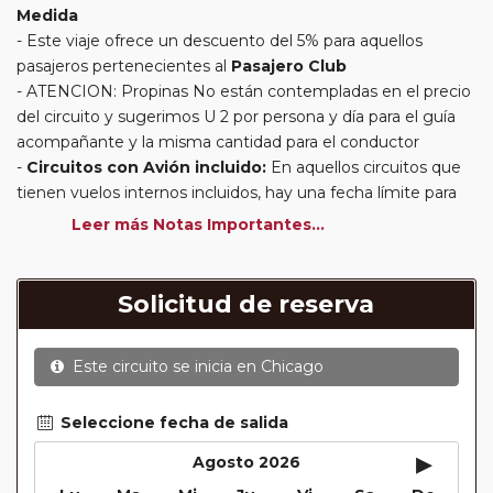
Medida
Este viaje ofrece un descuento del 5% para aquellos
pasajeros pertenecientes al
Pasajero Club
ATENCION: Propinas No están contempladas en el precio
del circuito y sugerimos U 2 por persona y día para el guía
acompañante y la misma cantidad para el conductor
Circuitos con Avión incluido:
En aquellos circuitos que
tienen vuelos internos incluidos, hay una fecha límite para
poder emitir billetes. Las reservas/emisión de los vuelos se
Leer más Notas Importantes...
realizarán con los datos / documentación presentada por el
cliente o que conste en su reserva. Una vez realizada la
reserva y emitido el billete, un error posterior en el nombre
Solicitud de reserva
o un nombre incompleto, puede provocar la invalidez del
billete emitido y la necesidad de tener que emitir un nuevo
Este circuito se inicia en
Chicago
billete. No nos responsabilizaremos de los gastos
generados de cancelación y nueva emisión. Hacer una
reserva nueva puede implicar la posibilidad de no conseguir
Seleccione fecha de salida
plazas en los mismos vuelos previstos. Las compañías
▸
Agosto 2026
aéreas se reservan el derecho de que un billete con un