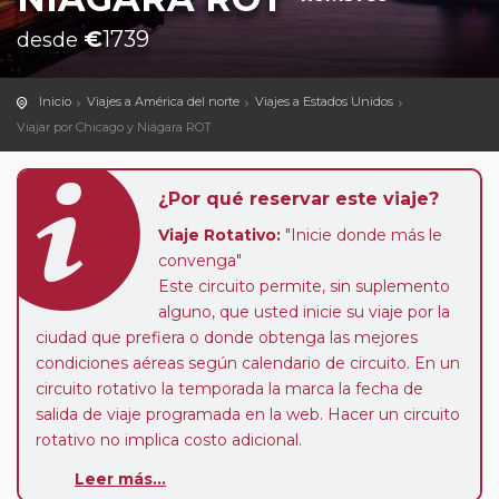
€
1739
desde
Inicio
Viajes a América del norte
Viajes a Estados Unidos
Viajar por Chicago y Niágara ROT
¿Por qué reservar este viaje?
Viaje Rotativo:
"Inicie donde más le
convenga"
Este circuito permite, sin suplemento
alguno, que usted inicie su viaje por la
ciudad que prefiera o donde obtenga las mejores
condiciones aéreas según calendario de circuito. En un
circuito rotativo la temporada la marca la fecha de
salida de viaje programada en la web. Hacer un circuito
rotativo no implica costo adicional.
Sectores a Medida:
este circuito le ofrece la
Leer más...
posibilidad de hacer el sector de viaje que más le