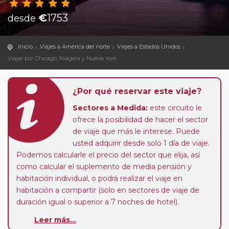
€
1753
desde
Inicio
Viajes a América del norte
Viajes a Estados Unidos
Viajar por Chicago, Niágara y Nueva York
¿Por qué reservar este viaje?
Sectores a Medida:
este circuito le
ofrece la posibilidad de hacer el sector
de viaje que más le interese. Puede
usted adquirir desde solo 1 día de viaje.
Podemos calcularle el precio del sector que elija, así
como calcular el suplemento de media pensión y
habitación individual, o podrá realizar el viaje en
habitación a compartir (solo en sectores de viaje de
duración igual o superior a 7 noches de hotel).
Pasajero Club:
este circuito, en cualquier época del
Leer más...
año, ofrece a los pasajeros que ya hayan viajado con