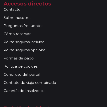
Accesos directos
la información completa en la página web que se le
Contacto
indicará).
No podemos asumir responsabilidad alguna si por
Sobre nosotros
coincidencia por días festivos, huelgas, días de cierre
Preguntas frecuentes
semanal u otros factores no se pudieran visitar
durante la ruta alguno de los museos o monumentos
Cómo reservar
de las ciudades recorridas. Muchos circuitos son
Póliza seguros incluida
combinaciones de sectores de otros viajes, en donde
el cliente cambiará de autocar / guía durante el
Póliza seguros opcional
recorrido.
Formas de pago
Nos reservamos el derecho de alterar los horarios de
los itinerarios detallados (bien para adaptarlos a la
Política de cookies
época del año o cuando el guía lo considere
Cond. uso del portal
necesario) y en circunstancias excepcionales, los
puntos visitados o el orden de las visitas (averías,
Contrato de viaje combinado
retrasos por densidad de tráfico o climatológicos,
Garantía de Insolvencia
periodos o situaciones extremadamente
complicados). En la mayoría de las ocasiones estos
cambios de itinerario son previamente avisados y