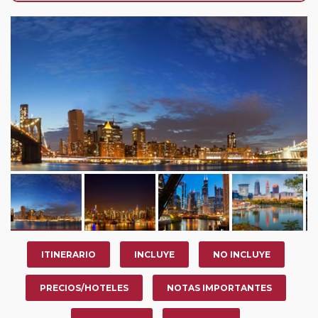
nosotros en los últimos 3 años y que pertenezcan a
nuestro Club de Pasajeros (cuya obtención se realiza
tras rellenar el cuestionario de satisfacción en "Mi viaje")
o los que estén en luna de miel contarán con un
descuento del 5%.
ITINERARIO
INCLUYE
NO INCLUYE
PRECIOS/HOTELES
NOTAS IMPORTANTES