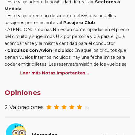
Este viaje admite la posibilidad de realizar
Sectores a
Medida
Este viaje ofrece un descuento del 5% para aquellos
pasajeros pertenecientes al
Pasajero Club
ATENCION: Propinas No están contempladas en el precio
del circuito y sugerimos U 2 por persona y día para el guía
acompañante y la misma cantidad para el conductor
Circuitos con Avión incluido:
En aquellos circuitos que
tienen vuelos internos incluidos, hay una fecha límite para
poder emitir billetes. Las reservas/emisión de los vuelos se
realizarán con los datos / documentación presentada por el
Leer más Notas Importantes...
cliente o que conste en su reserva. Una vez realizada la
reserva y emitido el billete, un error posterior en el nombre
Opiniones
o un nombre incompleto, puede provocar la invalidez del
billete emitido y la necesidad de tener que emitir un nuevo
billete. No nos responsabilizaremos de los gastos
2 Valoraciones
(5)
generados de cancelación y nueva emisión. Hacer una
reserva nueva puede implicar la posibilidad de no conseguir
plazas en los mismos vuelos previstos. Las compañías
aéreas se reservan el derecho de que un billete con un