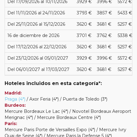
Del 17/09/2026 al 10/11/2026
3929 €
3996 €
5572 €
Del 11/11/2026 al 24/11/2026
3793 €
3857 €
5433 €
Del 25/11/2026 al 15/12/2026
3620 €
3681 €
5257 €
16 de diciembre de 2026
3701 €
3762 €
5338 €
Del 17/12/2026 al 22/12/2026
3620 €
3681 €
5257 €
Del 23/12/2026 al 05/01/2027
3929 €
3996 €
5572 €
Del 06/01/2027 al 17/03/2027
3620 €
3681 €
5257 €
Hoteles incluidos en esta categoría*:
Madrid:
Praga (4*)
/ Axor Feria (4*) / Puerta de Toledo (3*)
Burdeos:
Mercure Bordeaux Le Lac (4*) / Novotel Bordeaux Aeroport
Merignac (4*) / Mercure Bordeaux Centre (4*)
Paris:
Mercure Paris Porte de Versailles Expo (4*) / Mercure Ivry
Quai de Seine (4*) / Mercure Paris la Defense 5 (4*)