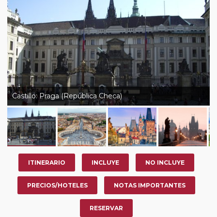
su viaje, en la ciudad que desee por período de 1, 3, 4 o
7 noches según circuito y fechas de salida. Es
fundamental que el circuito tenga salida posterior a la
fecha escogida y permita la salida deseada. El
suplemento por parada efectuada es de 40 Euros/52
Dólares por persona. Si la parada se realiza para tomar
otro circuito del mismo proveedor no se abonará este
suplemento.
Castillo: Praga (República Checa)
Pasajero Club:
este circuito, en cualquier época del
año, ofrece a los pasajeros que ya hayan viajado con
nosotros en los últimos 3 años y que pertenezcan a
nuestro Club de Pasajeros (cuya obtención se realiza
tras rellenar el cuestionario de satisfacción en "Mi viaje")
ITINERARIO
INCLUYE
NO INCLUYE
o los que estén en luna de miel contarán con un
descuento del 5%.
PRECIOS/HOTELES
NOTAS IMPORTANTES
RESERVAR