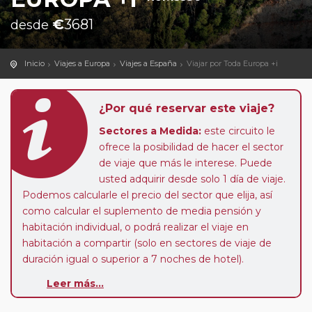
€
3681
desde
Inicio
Viajes a Europa
Viajes a España
Viajar por Toda Europa +i
¿Por qué reservar este viaje?
Sectores a Medida:
este circuito le
ofrece la posibilidad de hacer el sector
de viaje que más le interese. Puede
usted adquirir desde solo 1 día de viaje.
Podemos calcularle el precio del sector que elija, así
como calcular el suplemento de media pensión y
habitación individual, o podrá realizar el viaje en
habitación a compartir (solo en sectores de viaje de
duración igual o superior a 7 noches de hotel).
Leer más...
Paradas en Ruta:
este circuito admite la posibilidad
de que usted pueda programar una o más paradas en