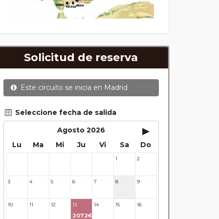
Solicitud de reserva
Este circuito se inicia en
Madrid
Seleccione fecha de salida
▸
Agosto 2026
Lu
Ma
Mi
Ju
Vi
Sa
Do
1
2
27
28
29
30
31
3
4
5
6
7
8
9
10
11
12
13
14
15
16
2072€