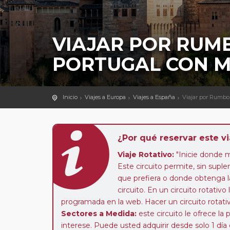
VIAJAR POR RUM
PORTUGAL CON 
Inicio
Viajes a Europa
Viajes a España
Viajar por Rumbo
¿Por qué reservar este vi
Viaje Rotativo:
"Inicie donde 
Este circuito permite, sin suple
que prefiera o donde obtenga l
circuito. En un circuito rotativo
programada en la web. Hacer un circuito rotativ
Sectores a Medida:
este circuito le ofrece la 
interese. Puede usted adquirir desde solo 1 día 