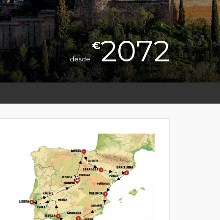
2072
€
desde