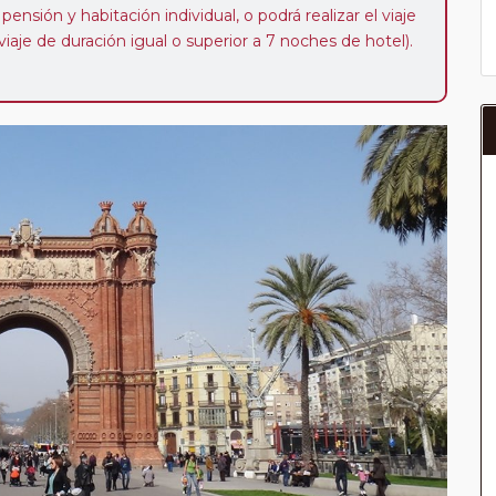
ensión y habitación individual, o podrá realizar el viaje
iaje de duración igual o superior a 7 noches de hotel).
ibilidad de que usted pueda programar una o más
 período de 1, 3, 4 o 7 noches según circuito y fechas de
da posterior a la fecha escogida y permita la salida
 de 40 Euros/52 Dólares por persona. Si la parada se
oveedor no se abonará este suplemento.
a del año, ofrece a los pasajeros que ya hayan viajado
enezcan a nuestro Club de Pasajeros (cuya obtención se
ión en "Mi viaje") o los que estén en luna de miel