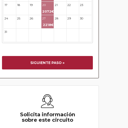
17
18
19
20
21
22
23
2072€
24
25
26
27
28
29
30
2218€
31
32
33
34
35
36
37
SIGUIENTE PASO »
Solicita información
sobre este circuito