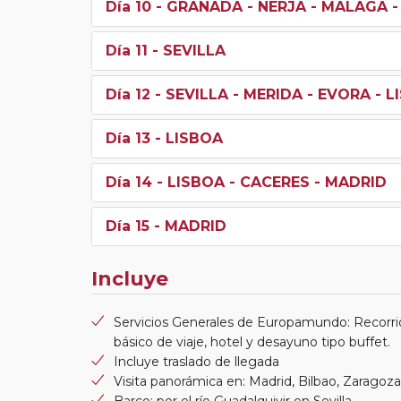
Día 10
- GRANADA - NERJA - MALAGA -
Día 11
- SEVILLA
Día 12
- SEVILLA - MERIDA - EVORA - 
Día 13
- LISBOA
Día 14
- LISBOA - CACERES - MADRID
Día 15
- MADRID
Incluye
Servicios Generales de Europamundo: Recorri
básico de viaje, hotel y desayuno tipo buffet.
Incluye traslado de llegada
Visita panorámica en: Madrid, Bilbao, Zaragoza,
Barco: por el río Guadalquivir en Sevilla