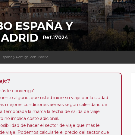
BO ESPAÑA Y
MADRID
Ref.17024
 España y Portugal con Madrid
aje?
más le convenga"
mento alguno, que usted inicie su viaje por la ciudad
as mejores condiciones aéreas según calendario de
 la temporada la marca la fecha de salida de viaje
o no implica costo adicional.
posibilidad de hacer el sector de viaje que más le
de viaje. Podemos calcularle el precio del sector que