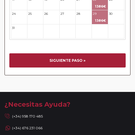
pasajeros pertenecientes al
Pasajero Club
1386€
Circuitos con Avión incluido:
En aquellos circuitos que
24
25
26
27
28
29
30
tienen vuelos internos incluidos, hay una fecha límite para
1386€
poder emitir billetes. Las reservas/emisión de los vuelos se
31
32
33
34
35
36
37
realizarán con los datos / documentación presentada por el
cliente o que conste en su reserva. Una vez realizada la
reserva y emitido el billete, un error posterior en el nombre
o un nombre incompleto, puede provocar la invalidez del
billete emitido y la necesidad de tener que emitir un nuevo
SIGUIENTE PASO »
billete. No nos responsabilizaremos de los gastos
generados de cancelación y nueva emisión. Hacer una
reserva nueva puede implicar la posibilidad de no conseguir
plazas en los mismos vuelos previstos. Las compañías
aéreas se reservan el derecho de que un billete con un
nombre que no coincida con el que aparece en el
¿Necesitas Ayuda?
pasaporte pueda ser motivo para denegar el embarque a
un viajero.
(+34) 958 170 485
Circuitos con Avión / Tren incluidos:
Las compañías
(+34) 676 231 066
aéreas aceptan facturar un bulto de un máximo 20 kg por