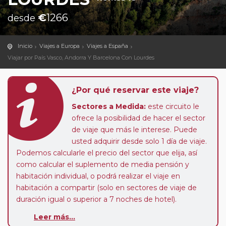
€
1266
desde
Inicio
Viajes a Europa
Viajes a España
Viajar por País Vasco, Andorra Y Barcelona Con Lourdes
¿Por qué reservar este viaje?
Sectores a Medida:
este circuito le
ofrece la posibilidad de hacer el sector
de viaje que más le interese. Puede
usted adquirir desde solo 1 día de viaje.
Podemos calcularle el precio del sector que elija, así
como calcular el suplemento de media pensión y
habitación individual, o podrá realizar el viaje en
habitación a compartir (solo en sectores de viaje de
duración igual o superior a 7 noches de hotel).
Paradas en Ruta:
este circuito admite la posibilidad
Leer más...
de que usted pueda programar una o más paradas en