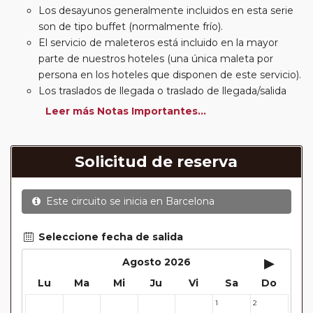
Los desayunos generalmente incluidos en esta serie
son de tipo buffet (normalmente frío).
El servicio de maleteros está incluido en la mayor
parte de nuestros hoteles (una única maleta por
persona en los hoteles que disponen de este servicio).
Los traslados de llegada o traslado de llegada/salida
estarán incluidos según itinerario.
Leer más Notas Importantes...
Usted podrá elegir, en muchos circuitos clásicos
Europeos, añadir a su reserva si lo desea el
suplemento de media pensión (incluirá un número de
Solicitud de reserva
almuerzos o cenas señalado en su itinerario).
En muchos itinerarios le incluimos algunas cenas. En
Este circuito se inicia en
Barcelona
circuitos clásicos Europeos normalmente las entradas
a museos y monumentos no se encuentran incluidas
mientras que en viajes regionales y otros viajes
Seleccione fecha de salida
incluimos muchas de las entradas. En todos los
▸
Agosto 2026
circuitos incluimos visitas con guías locales en las
Lu
Ma
Mi
Ju
Vi
Sa
Do
principales ciudades, en muchos incluimos diferentes
actividades y otros medios de transporte (funiculares,
1
2
27
28
29
30
31