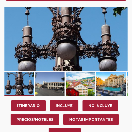
su viaje, en la ciudad que desee por período de 1, 3, 4 o
7 noches según circuito y fechas de salida. Es
fundamental que el circuito tenga salida posterior a la
fecha escogida y permita la salida deseada. El
suplemento por parada efectuada es de 40 Euros/52
Dólares por persona. Si la parada se realiza para tomar
otro circuito del mismo proveedor no se abonará este
suplemento.
Pasajero Club:
este circuito, en cualquier época del
año, ofrece a los pasajeros que ya hayan viajado con
nosotros en los últimos 3 años y que pertenezcan a
nuestro Club de Pasajeros (cuya obtención se realiza
tras rellenar el cuestionario de satisfacción en "Mi viaje")
o los que estén en luna de miel contarán con un
descuento del 5%.
ITINERARIO
INCLUYE
NO INCLUYE
PRECIOS/HOTELES
NOTAS IMPORTANTES