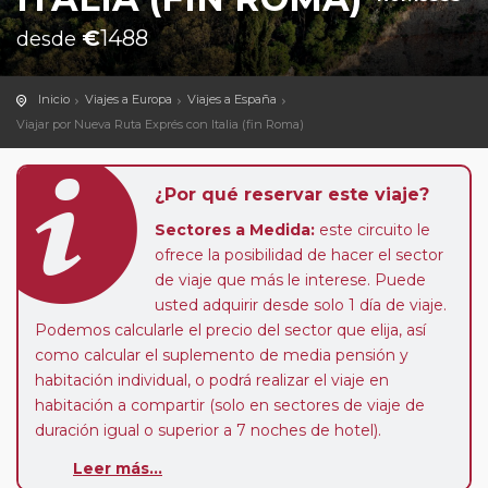
€
1488
desde
Inicio
Viajes a Europa
Viajes a España
Viajar por Nueva Ruta Exprés con Italia (fin Roma)
¿Por qué reservar este viaje?
Sectores a Medida:
este circuito le
ofrece la posibilidad de hacer el sector
de viaje que más le interese. Puede
usted adquirir desde solo 1 día de viaje.
Podemos calcularle el precio del sector que elija, así
como calcular el suplemento de media pensión y
habitación individual, o podrá realizar el viaje en
habitación a compartir (solo en sectores de viaje de
duración igual o superior a 7 noches de hotel).
Paradas en Ruta:
este circuito admite la posibilidad
Leer más...
de que usted pueda programar una o más paradas en