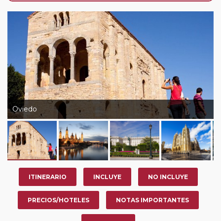
su viaje, en la ciudad que desee por período de 1, 3, 4 o
7 noches según circuito y fechas de salida. Es
fundamental que el circuito tenga salida posterior a la
fecha escogida y permita la salida deseada. El
suplemento por parada efectuada es de 40 Euros/52
Dólares por persona. Si la parada se realiza para tomar
otro circuito del mismo proveedor no se abonará este
suplemento.
Oviedo
ITINERARIO
INCLUYE
NO INCLUYE
PRECIOS/HOTELES
NOTAS IMPORTANTES