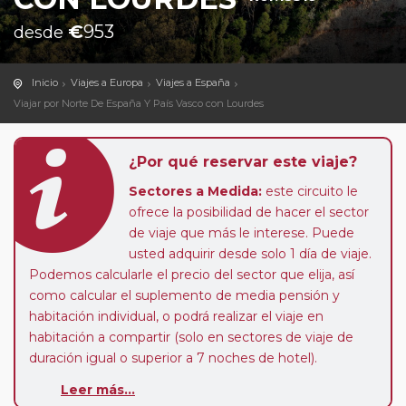
€
953
desde
Inicio
Viajes a Europa
Viajes a España
Viajar por Norte De España Y País Vasco con Lourdes
¿Por qué reservar este viaje?
Sectores a Medida:
este circuito le
ofrece la posibilidad de hacer el sector
de viaje que más le interese. Puede
usted adquirir desde solo 1 día de viaje.
Podemos calcularle el precio del sector que elija, así
como calcular el suplemento de media pensión y
habitación individual, o podrá realizar el viaje en
habitación a compartir (solo en sectores de viaje de
duración igual o superior a 7 noches de hotel).
Paradas en Ruta:
este circuito admite la posibilidad
Leer más...
de que usted pueda programar una o más paradas en