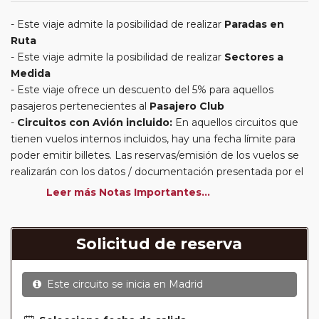
Este viaje admite la posibilidad de realizar
Paradas en
Ruta
Este viaje admite la posibilidad de realizar
Sectores a
Medida
Este viaje ofrece un descuento del 5% para aquellos
pasajeros pertenecientes al
Pasajero Club
Circuitos con Avión incluido:
En aquellos circuitos que
tienen vuelos internos incluidos, hay una fecha límite para
poder emitir billetes. Las reservas/emisión de los vuelos se
realizarán con los datos / documentación presentada por el
cliente o que conste en su reserva. Una vez realizada la
Leer más Notas Importantes...
reserva y emitido el billete, un error posterior en el nombre
o un nombre incompleto, puede provocar la invalidez del
billete emitido y la necesidad de tener que emitir un nuevo
Solicitud de reserva
billete. No nos responsabilizaremos de los gastos
generados de cancelación y nueva emisión. Hacer una
Este circuito se inicia en
Madrid
reserva nueva puede implicar la posibilidad de no conseguir
plazas en los mismos vuelos previstos. Las compañías
aéreas se reservan el derecho de que un billete con un