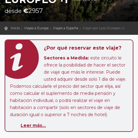
€
2957
desde
Inicio
Viajes a Europa
Viajes a España
Viajar por Lazo Europeo +i
¿Por qué reservar este viaje?
Sectores a Medida:
este circuito le
ofrece la posibilidad de hacer el sector
de viaje que más le interese. Puede
usted adquirir desde solo 1 día de viaje.
Podemos calcularle el precio del sector que elija, así
como calcular el suplemento de media pensión y
habitación individual, o podrá realizar el viaje en
habitación a compartir (solo en sectores de viaje de
duración igual o superior a 7 noches de hotel).
Paradas en Ruta:
este circuito admite la posibilidad
Leer más...
de que usted pueda programar una o más paradas en
su viaje, en la ciudad que desee por período de 1, 3, 4 o