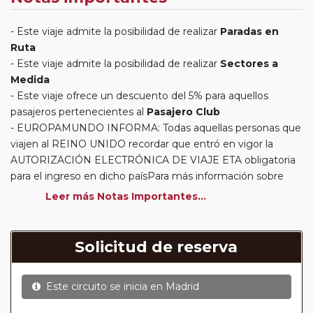
Este viaje admite la posibilidad de realizar
Paradas en
Ruta
Este viaje admite la posibilidad de realizar
Sectores a
Medida
Este viaje ofrece un descuento del 5% para aquellos
pasajeros pertenecientes al
Pasajero Club
EUROPAMUNDO INFORMA: Todas aquellas personas que
viajen al REINO UNIDO recordar que entró en vigor la
AUTORIZACIÓN ELECTRÓNICA DE VIAJE ETA obligatoria
para el ingreso en dicho paísPara más información sobre
este requisito y cómo realizar su solicitud, le invitamos a
Leer más Notas Importantes...
visitar el siguiente enlace oficial:
https://www.gov.uk/guidance/apply-for-an-electronic-travel-
authorisation-eta
Solicitud de reserva
Circuitos con Avión incluido:
En aquellos circuitos que
tienen vuelos internos incluidos, hay una fecha límite para
Este circuito se inicia en
Madrid
poder emitir billetes. Las reservas/emisión de los vuelos se
realizarán con los datos / documentación presentada por el