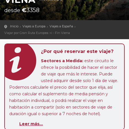
€
3358
desde
Inicio
Viajes a Europa
Viajes a España
Viajar por Gran Ruta Europea +i - Fin Viena
¿Por qué reservar este viaje?
Sectores a Medida:
este circuito le
ofrece la posibilidad de hacer el sector
de viaje que más le interese. Puede
usted adquirir desde solo 1 día de viaje.
Podemos calcularle el precio del sector que elija, así
como calcular el suplemento de media pensión y
habitación individual, o podrá realizar el viaje en
habitación a compartir (solo en sectores de viaje de
duración igual o superior a 7 noches de hotel).
Paradas en Ruta:
este circuito admite la posibilidad
Leer más...
de que usted pueda programar una o más paradas en